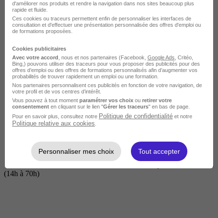
d'améliorer nos produits et rendre la navigation dans nos sites beaucoup plus
rapide et fluide.
Ces cookies ou traceurs permettent enfin de personnaliser les interfaces de
consultation et d'effectuer une présentation personnalisée des offres d'emploi ou
de formations proposées.
Cookies publicitaires
Avec votre accord
, nous et nos partenaires (Facebook,
Google Ads
, Critéo,
Bing,) pouvons utiliser des traceurs pour vous proposer des publicités pour des
offres d’emploi ou des offres de formations personnalisés afin d’augmenter vos
probabilités de trouver rapidement un emploi ou une formation.
Nos partenaires personnalisent ces publicités en fonction de votre navigation, de
Courte
votre profil et de vos centres d’intérêt.
Vous pouvez à tout moment
paramétrer vos choix
ou
retirer votre
consentement
en cliquant sur le lien "
Gérer les traceurs
" en bas de page.
Politique de confidentialité
Pour en savoir plus, consultez notre
et notre
Politique relative aux cookies
.
Personnaliser mes choix
Tout accepter
2 jours à 2 semaines
(14h à 70h)