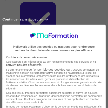
Continuer sans accepter
Très courte
Hellowork utilise des cookies ou traceurs pour rendre votre
recherche d’emploi ou de formation encore plus efficace.
Cookies strictement nécessaires
Ces traceurs sont nécessaires au bon fonctionnement de nos services et
ne
peuvent pas être désactivés
.
de l'ensemble des cookies ou traceurs
Il s'agit notamment
permettant de
maintenir la session de l'utilisateur active pendant sa navigation sur le site, de
Inférieur à 2 jours
stocker des informations temporaires telles que les préférences des utilisateurs,
(14h)
les annonces ou les offres vues, gérer les processus d'identification de
l'utilisateur, vérifier s'il est connecté ou non, et plus globalement garantir la sécurité
du site web en détectant les tentatives d'accès frauduleux ou les violations de
sécurité.
Ces cookies ou traceurs permettent également de piloter et suivre les sources
d'acquisition d'audience en utilisant un identifiant unique permettant de comprendre
comment nos utilisateurs naviguent sur nos sites et nos applications en fonction
des différentes sources de trafic.
Ils nous permettent également d’observer le comportement de nos utilisateurs afin