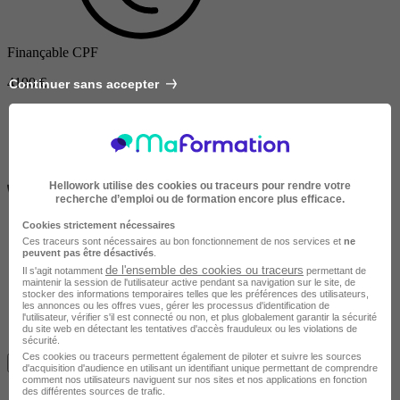
Finançable CPF
4190 €
Continuer sans accepter
Hellowork utilise des cookies ou traceurs pour rendre votre
recherche d’emploi ou de formation encore plus efficace.
Cookies strictement nécessaires
Ces traceurs sont nécessaires au bon fonctionnement de nos services et
ne
peuvent pas être désactivés
.
de l'ensemble des cookies ou traceurs
Il s'agit notamment
permettant de
maintenir la session de l'utilisateur active pendant sa navigation sur le site, de
stocker des informations temporaires telles que les préférences des utilisateurs,
les annonces ou les offres vues, gérer les processus d'identification de
l'utilisateur, vérifier s'il est connecté ou non, et plus globalement garantir la sécurité
du site web en détectant les tentatives d'accès frauduleux ou les violations de
sécurité.
Avis du centre
Ces cookies ou traceurs permettent également de piloter et suivre les sources
Je m'informe gratuitement
d'acquisition d'audience en utilisant un identifiant unique permettant de comprendre
comment nos utilisateurs naviguent sur nos sites et nos applications en fonction
des différentes sources de trafic.