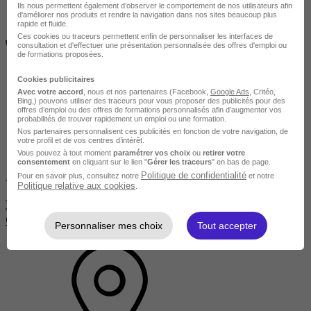
Ils nous permettent également d’observer le comportement de nos utilisateurs afin
d'améliorer nos produits et rendre la navigation dans nos sites beaucoup plus
rapide et fluide.
Ces cookies ou traceurs permettent enfin de personnaliser les interfaces de
consultation et d'effectuer une présentation personnalisée des offres d'emploi ou
de formations proposées.
Cookies publicitaires
Avec votre accord
, nous et nos partenaires (Facebook,
Google Ads
, Critéo,
Bing,) pouvons utiliser des traceurs pour vous proposer des publicités pour des
offres d’emploi ou des offres de formations personnalisés afin d’augmenter vos
probabilités de trouver rapidement un emploi ou une formation.
Nos partenaires personnalisent ces publicités en fonction de votre navigation, de
votre profil et de vos centres d’intérêt.
Vous pouvez à tout moment
paramétrer vos choix
ou
retirer votre
consentement
en cliquant sur le lien "
Gérer les traceurs
" en bas de page.
Politique de confidentialité
Pour en savoir plus, consultez notre
et notre
Avis du centre
Politique relative aux cookies
.
Bachelor Responsable Commercial spécialisation
Commerce International
Personnaliser mes choix
Tout accepter