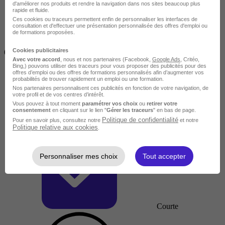
d'améliorer nos produits et rendre la navigation dans nos sites beaucoup plus
rapide et fluide.
Ces cookies ou traceurs permettent enfin de personnaliser les interfaces de
consultation et d'effectuer une présentation personnalisée des offres d'emploi ou
de formations proposées.
Inférieur à 2 jours
Cookies publicitaires
(14h)
Avec votre accord
, nous et nos partenaires (Facebook,
Google Ads
, Critéo,
Bing,) pouvons utiliser des traceurs pour vous proposer des publicités pour des
offres d’emploi ou des offres de formations personnalisés afin d’augmenter vos
probabilités de trouver rapidement un emploi ou une formation.
Nos partenaires personnalisent ces publicités en fonction de votre navigation, de
votre profil et de vos centres d’intérêt.
Vous pouvez à tout moment
paramétrer vos choix
ou
retirer votre
consentement
en cliquant sur le lien "
Gérer les traceurs
" en bas de page.
Politique de confidentialité
Pour en savoir plus, consultez notre
et notre
Politique relative aux cookies
.
Personnaliser mes choix
Tout accepter
Courte