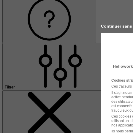
Continuer sans
Hellowork
Cookies str
Ces traceurs
Filtrer
Il s'agit not
active pendan
des utilisateu
est connecté 
frauduleux ou 
Ces cookies o
utilisant un 
nos applicatio
Ils nous perm