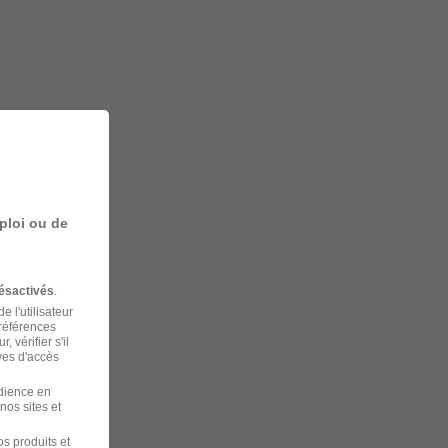
ploi ou de
ésactivés
.
 l'utilisateur
préférences
 vérifier s'il
ves d'accès
udience en
nos sites et
s produits et