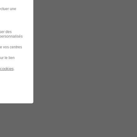
ectuer une
iser des
 personnalisés
de vos centres
ur le lien
 cookies
.