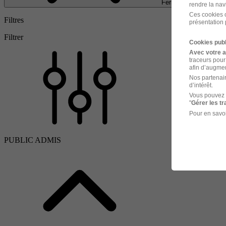
Fermer
rendre la nav
Ces cookies o
Filtres
présentation 
Filtrer
Cookies publ
Avec votre 
traceurs pour
afin d’augmen
Nos partenair
d’intérêt.
Vous pouvez 
"
Gérer les t
Pour en savoi
PUBLIC ADMIS