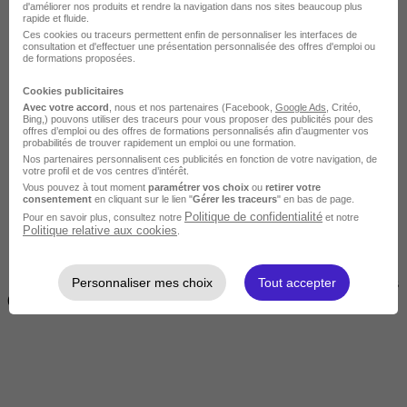
d'améliorer nos produits et rendre la navigation dans nos sites beaucoup plus
rapide et fluide.
Ces cookies ou traceurs permettent enfin de personnaliser les interfaces de
consultation et d'effectuer une présentation personnalisée des offres d'emploi ou
de formations proposées.
Cookies publicitaires
Avec votre accord
, nous et nos partenaires (Facebook,
Google Ads
, Critéo,
Bing,) pouvons utiliser des traceurs pour vous proposer des publicités pour des
offres d’emploi ou des offres de formations personnalisés afin d’augmenter vos
Courte
probabilités de trouver rapidement un emploi ou une formation.
Nos partenaires personnalisent ces publicités en fonction de votre navigation, de
votre profil et de vos centres d’intérêt.
Vous pouvez à tout moment
paramétrer vos choix
ou
retirer votre
consentement
en cliquant sur le lien "
Gérer les traceurs
" en bas de page.
Politique de confidentialité
Pour en savoir plus, consultez notre
et notre
Politique relative aux cookies
.
Personnaliser mes choix
Tout accepter
2 jours à 2 semaines
(14h à 70h)