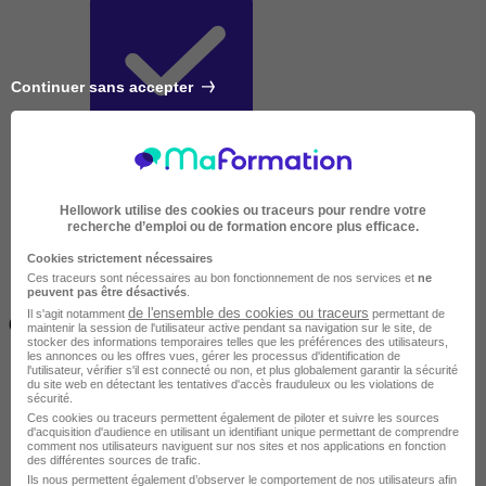
Continuer sans accepter
Très courte
Hellowork utilise des cookies ou traceurs pour rendre votre
recherche d’emploi ou de formation encore plus efficace.
Cookies strictement nécessaires
Ces traceurs sont nécessaires au bon fonctionnement de nos services et
ne
peuvent pas être désactivés
.
Inférieur à 2 jours
de l'ensemble des cookies ou traceurs
Il s'agit notamment
permettant de
(14h)
maintenir la session de l'utilisateur active pendant sa navigation sur le site, de
stocker des informations temporaires telles que les préférences des utilisateurs,
les annonces ou les offres vues, gérer les processus d'identification de
l'utilisateur, vérifier s'il est connecté ou non, et plus globalement garantir la sécurité
du site web en détectant les tentatives d'accès frauduleux ou les violations de
sécurité.
Ces cookies ou traceurs permettent également de piloter et suivre les sources
d'acquisition d'audience en utilisant un identifiant unique permettant de comprendre
comment nos utilisateurs naviguent sur nos sites et nos applications en fonction
des différentes sources de trafic.
Ils nous permettent également d’observer le comportement de nos utilisateurs afin