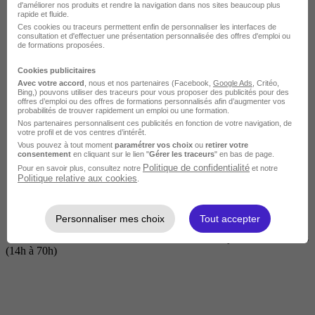
d'améliorer nos produits et rendre la navigation dans nos sites beaucoup plus
rapide et fluide.
Ces cookies ou traceurs permettent enfin de personnaliser les interfaces de
consultation et d'effectuer une présentation personnalisée des offres d'emploi ou
de formations proposées.
Cookies publicitaires
Avec votre accord
, nous et nos partenaires (Facebook,
Google Ads
, Critéo,
Bing,) pouvons utiliser des traceurs pour vous proposer des publicités pour des
offres d’emploi ou des offres de formations personnalisés afin d’augmenter vos
probabilités de trouver rapidement un emploi ou une formation.
Nos partenaires personnalisent ces publicités en fonction de votre navigation, de
Courte
votre profil et de vos centres d’intérêt.
Vous pouvez à tout moment
paramétrer vos choix
ou
retirer votre
consentement
en cliquant sur le lien "
Gérer les traceurs
" en bas de page.
Politique de confidentialité
Pour en savoir plus, consultez notre
et notre
Politique relative aux cookies
.
Personnaliser mes choix
Tout accepter
2 jours à 2 semaines
(14h à 70h)