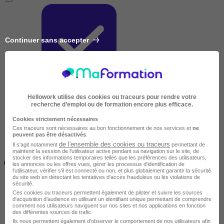
Continuer sans accepter
Très courte
Hellowork utilise des cookies ou traceurs pour rendre votre
recherche d’emploi ou de formation encore plus efficace.
Cookies strictement nécessaires
Ces traceurs sont nécessaires au bon fonctionnement de nos services et
ne
peuvent pas être désactivés
.
de l'ensemble des cookies ou traceurs
Il s'agit notamment
permettant de
maintenir la session de l'utilisateur active pendant sa navigation sur le site, de
Inférieur à 2 jours
stocker des informations temporaires telles que les préférences des utilisateurs,
(14h)
les annonces ou les offres vues, gérer les processus d'identification de
l'utilisateur, vérifier s'il est connecté ou non, et plus globalement garantir la sécurité
du site web en détectant les tentatives d'accès frauduleux ou les violations de
sécurité.
Ces cookies ou traceurs permettent également de piloter et suivre les sources
d'acquisition d'audience en utilisant un identifiant unique permettant de comprendre
comment nos utilisateurs naviguent sur nos sites et nos applications en fonction
des différentes sources de trafic.
Ils nous permettent également d’observer le comportement de nos utilisateurs afin