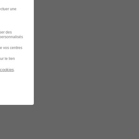
ectuer une
iser des
 personnalisés
de vos centres
ur le lien
 cookies
.