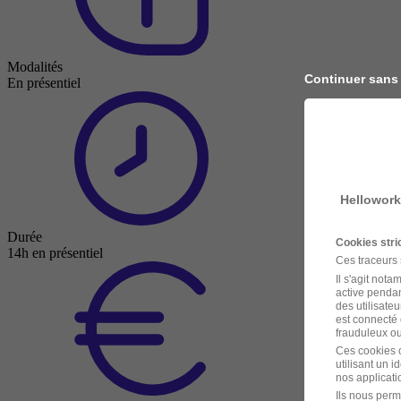
Modalités
Continuer sans
En présentiel
Hellowork
Durée
Cookies str
14h en présentiel
Ces traceurs
Il s'agit not
active pendan
des utilisateu
est connecté 
frauduleux ou 
Ces cookies o
utilisant un 
nos applicatio
Ils nous perm