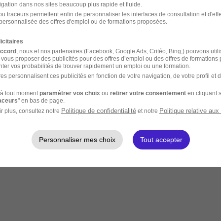
igation dans nos sites beaucoup plus rapide et fluide.
u traceurs permettent enfin de personnaliser les interfaces de consultation et d'eff
personnalisée des offres d'emploi ou de formations proposées.
icitaires
accord
, nous et nos partenaires (Facebook,
Google Ads
, Critéo, Bing,) pouvons util
 vous proposer des publicités pour des offres d’emploi ou des offres de formations
ter vos probabilités de trouver rapidement un emploi ou une formation.
es personnalisent ces publicités en fonction de votre navigation, de votre profil et 
à tout moment
paramétrer vos choix
ou
retirer votre consentement
en cliquant s
raceurs
" en bas de page.
Politique de confidentialité
Politique relative aux
r plus, consultez notre
et notre
out risque électrique.
Personnaliser mes choix
Tout accepter