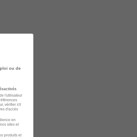
ploi ou de
ésactivés
.
 l'utilisateur
préférences
 vérifier s'il
ves d'accès
udience en
nos sites et
s produits et