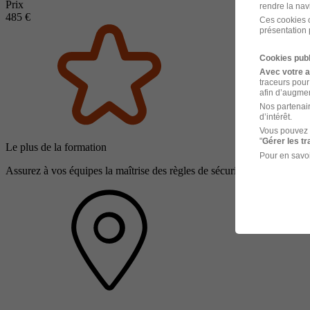
Prix
rendre la nav
485 €
Ces cookies o
présentation 
Cookies publ
Avec votre 
traceurs pour
afin d’augmen
Nos partenair
d’intérêt.
Vous pouvez 
"
Gérer les t
Le plus de la formation
Pour en savoi
Assurez à vos équipes la maîtrise des règles de sécurité pour prévenir t