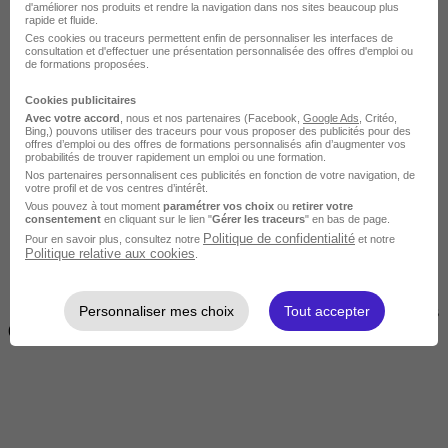
d'améliorer nos produits et rendre la navigation dans nos sites beaucoup plus
rapide et fluide.
Ces cookies ou traceurs permettent enfin de personnaliser les interfaces de
consultation et d'effectuer une présentation personnalisée des offres d'emploi ou
de formations proposées.
Cookies publicitaires
Avec votre accord
, nous et nos partenaires (Facebook,
Google Ads
, Critéo,
Bing,) pouvons utiliser des traceurs pour vous proposer des publicités pour des
offres d’emploi ou des offres de formations personnalisés afin d’augmenter vos
Courte
probabilités de trouver rapidement un emploi ou une formation.
Nos partenaires personnalisent ces publicités en fonction de votre navigation, de
votre profil et de vos centres d’intérêt.
Vous pouvez à tout moment
paramétrer vos choix
ou
retirer votre
consentement
en cliquant sur le lien "
Gérer les traceurs
" en bas de page.
Politique de confidentialité
Pour en savoir plus, consultez notre
et notre
Politique relative aux cookies
.
Personnaliser mes choix
Tout accepter
2 jours à 2 semaines
(14h à 70h)