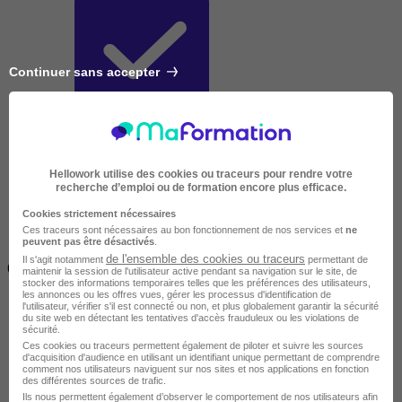
Continuer sans accepter
Très courte
Hellowork utilise des cookies ou traceurs pour rendre votre
recherche d’emploi ou de formation encore plus efficace.
Cookies strictement nécessaires
Ces traceurs sont nécessaires au bon fonctionnement de nos services et
ne
peuvent pas être désactivés
.
Inférieur à 2 jours
de l'ensemble des cookies ou traceurs
Il s'agit notamment
permettant de
(14h)
maintenir la session de l'utilisateur active pendant sa navigation sur le site, de
stocker des informations temporaires telles que les préférences des utilisateurs,
les annonces ou les offres vues, gérer les processus d'identification de
l'utilisateur, vérifier s'il est connecté ou non, et plus globalement garantir la sécurité
du site web en détectant les tentatives d'accès frauduleux ou les violations de
sécurité.
Ces cookies ou traceurs permettent également de piloter et suivre les sources
d'acquisition d'audience en utilisant un identifiant unique permettant de comprendre
comment nos utilisateurs naviguent sur nos sites et nos applications en fonction
des différentes sources de trafic.
Ils nous permettent également d’observer le comportement de nos utilisateurs afin