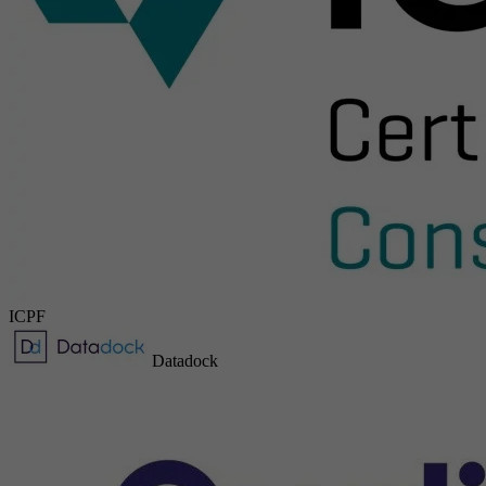
ICPF
Datadock