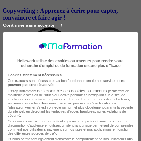
Copywriting : Apprenez à écrire pour capter,
convaincre et faire agir !
Continuer sans accepter
Hellowork utilise des cookies ou traceurs pour rendre votre
recherche d’emploi ou de formation encore plus efficace.
Cookies strictement nécessaires
À DISTANCE
Ces traceurs sont nécessaires au bon fonctionnement de nos services et
ne
peuvent pas être désactivés
.
de l'ensemble des cookies ou traceurs
Il s'agit notamment
permettant de
maintenir la session de l'utilisateur active pendant sa navigation sur le site, de
stocker des informations temporaires telles que les préférences des utilisateurs,
les annonces ou les offres vues, gérer les processus d'identification de
l'utilisateur, vérifier s'il est connecté ou non, et plus globalement garantir la sécurité
du site web en détectant les tentatives d'accès frauduleux ou les violations de
sécurité.
Ces cookies ou traceurs permettent également de piloter et suivre les sources
d'acquisition d'audience en utilisant un identifiant unique permettant de comprendre
Salarié en poste /
comment nos utilisateurs naviguent sur nos sites et nos applications en fonction
Demandeur d'emploi / Entreprise
des différentes sources de trafic.
Ils nous permettent également d’observer le comportement de nos utilisateurs afin