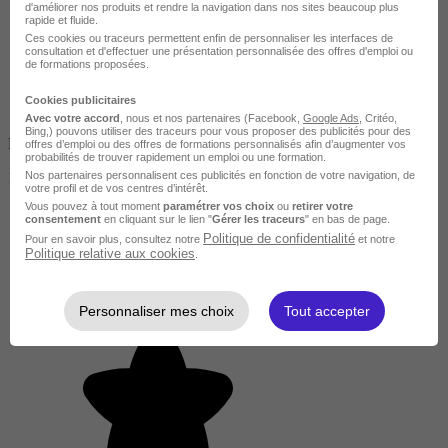
d'améliorer nos produits et rendre la navigation dans nos sites beaucoup plus
rapide et fluide.
Ces cookies ou traceurs permettent enfin de personnaliser les interfaces de
consultation et d'effectuer une présentation personnalisée des offres d'emploi ou
de formations proposées.
Cookies publicitaires
Avec votre accord
, nous et nos partenaires (Facebook,
Google Ads
, Critéo,
Bing,) pouvons utiliser des traceurs pour vous proposer des publicités pour des
Finançable CPF
offres d’emploi ou des offres de formations personnalisés afin d’augmenter vos
probabilités de trouver rapidement un emploi ou une formation.
Nos partenaires personnalisent ces publicités en fonction de votre navigation, de
1640 €
votre profil et de vos centres d’intérêt.
Vous pouvez à tout moment
paramétrer vos choix
ou
retirer votre
consentement
en cliquant sur le lien "
Gérer les traceurs
" en bas de page.
Politique de confidentialité
Pour en savoir plus, consultez notre
et notre
Politique relative aux cookies
.
Personnaliser mes choix
Tout accepter