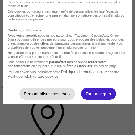
d'améliorer nos produits et rendre la navigation dans nos sites beaucoup plus
rapide et fluide.
Ces cookies ou traceurs permettent enfin de personnaliser les interfaces de
consultation et d'effectuer une présentation personnalisée des offres d'emploi ou
de formations proposées.
Cookies publicitaires
Avec votre accord
, nous et nos partenaires (Facebook,
Google Ads
, Critéo,
Fermer
Bing,) pouvons utiliser des traceurs pour vous proposer des publicités pour des
offres d’emploi ou des offres de formations personnalisés afin d’augmenter vos
probabilités de trouver rapidement un emploi ou une formation.
Nos partenaires personnalisent ces publicités en fonction de votre navigation, de
votre profil et de vos centres d’intérêt.
Vous pouvez à tout moment
paramétrer vos choix
ou
retirer votre
consentement
en cliquant sur le lien "
Gérer les traceurs
" en bas de page.
Politique de confidentialité
Pour en savoir plus, consultez notre
et notre
Politique relative aux cookies
.
BILAN DE COMPETENCES 24 h
Personnaliser mes choix
Tout accepter