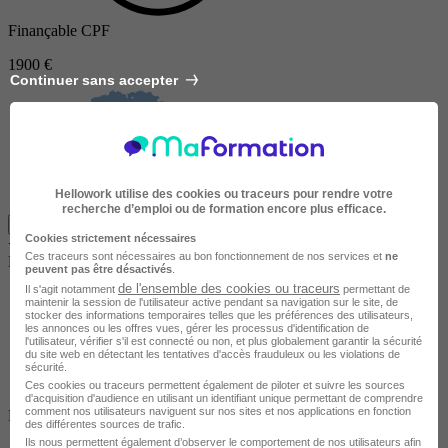
Finançable CPF
1900 €
Continuer sans accepter
Hellowork utilise des cookies ou traceurs pour rendre votre
recherche d’emploi ou de formation encore plus efficace.
Je m'informe gratuitement
Cookies strictement nécessaires
+ 4 autre(s) formations avec Centre de Bilans de compétences
Ces traceurs sont nécessaires au bon fonctionnement de nos services et
ne
Métod
peuvent pas être désactivés
.
de l'ensemble des cookies ou traceurs
Il s'agit notamment
permettant de
maintenir la session de l'utilisateur active pendant sa navigation sur le site, de
stocker des informations temporaires telles que les préférences des utilisateurs,
les annonces ou les offres vues, gérer les processus d'identification de
l'utilisateur, vérifier s'il est connecté ou non, et plus globalement garantir la sécurité
du site web en détectant les tentatives d'accès frauduleux ou les violations de
sécurité.
Ces cookies ou traceurs permettent également de piloter et suivre les sources
d'acquisition d'audience en utilisant un identifiant unique permettant de comprendre
comment nos utilisateurs naviguent sur nos sites et nos applications en fonction
Fermer
des différentes sources de trafic.
Ils nous permettent également d’observer le comportement de nos utilisateurs afin