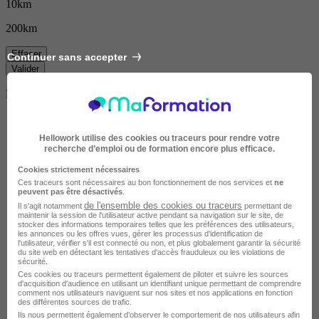
10km
200km
Effacer
Continuer sans accepter
Valider
Durée de la formation
Hellowork utilise des cookies ou traceurs pour rendre votre
recherche d’emploi ou de formation encore plus efficace.
Cookies strictement nécessaires
Ces traceurs sont nécessaires au bon fonctionnement de nos services et
ne
peuvent pas être désactivés
.
de l'ensemble des cookies ou traceurs
Il s'agit notamment
permettant de
maintenir la session de l'utilisateur active pendant sa navigation sur le site, de
stocker des informations temporaires telles que les préférences des utilisateurs,
les annonces ou les offres vues, gérer les processus d'identification de
l'utilisateur, vérifier s'il est connecté ou non, et plus globalement garantir la sécurité
du site web en détectant les tentatives d'accès frauduleux ou les violations de
sécurité.
Ces cookies ou traceurs permettent également de piloter et suivre les sources
d'acquisition d'audience en utilisant un identifiant unique permettant de comprendre
comment nos utilisateurs naviguent sur nos sites et nos applications en fonction
des différentes sources de trafic.
Ils nous permettent également d’observer le comportement de nos utilisateurs afin