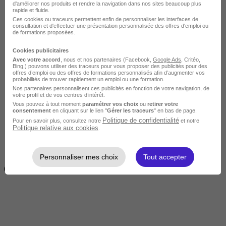
d'améliorer nos produits et rendre la navigation dans nos sites beaucoup plus
rapide et fluide.
Ces cookies ou traceurs permettent enfin de personnaliser les interfaces de
consultation et d'effectuer une présentation personnalisée des offres d'emploi ou
de formations proposées.
Cookies publicitaires
Avec votre accord
, nous et nos partenaires (Facebook,
Google Ads
, Critéo,
Bing,) pouvons utiliser des traceurs pour vous proposer des publicités pour des
offres d’emploi ou des offres de formations personnalisés afin d’augmenter vos
probabilités de trouver rapidement un emploi ou une formation.
Très courte
Nos partenaires personnalisent ces publicités en fonction de votre navigation, de
votre profil et de vos centres d’intérêt.
Vous pouvez à tout moment
paramétrer vos choix
ou
retirer votre
consentement
en cliquant sur le lien "
Gérer les traceurs
" en bas de page.
Politique de confidentialité
Pour en savoir plus, consultez notre
et notre
Politique relative aux cookies
.
Personnaliser mes choix
Tout accepter
Inférieur à 2 jours
(14h)