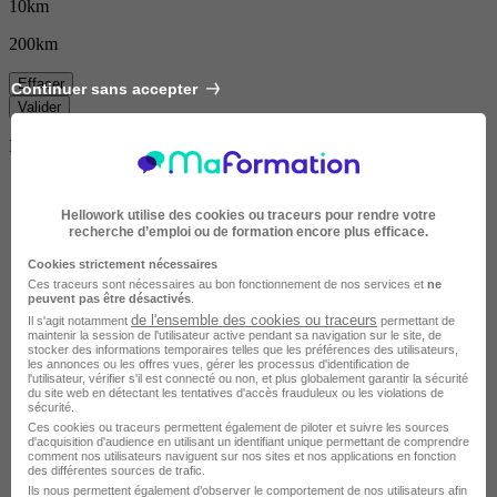
10km
200km
Effacer
Continuer sans accepter
Valider
Durée de la formation
Hellowork utilise des cookies ou traceurs pour rendre votre
recherche d’emploi ou de formation encore plus efficace.
Cookies strictement nécessaires
Ces traceurs sont nécessaires au bon fonctionnement de nos services et
ne
peuvent pas être désactivés
.
de l'ensemble des cookies ou traceurs
Il s'agit notamment
permettant de
maintenir la session de l'utilisateur active pendant sa navigation sur le site, de
stocker des informations temporaires telles que les préférences des utilisateurs,
les annonces ou les offres vues, gérer les processus d'identification de
l'utilisateur, vérifier s'il est connecté ou non, et plus globalement garantir la sécurité
du site web en détectant les tentatives d'accès frauduleux ou les violations de
sécurité.
Ces cookies ou traceurs permettent également de piloter et suivre les sources
d'acquisition d'audience en utilisant un identifiant unique permettant de comprendre
comment nos utilisateurs naviguent sur nos sites et nos applications en fonction
des différentes sources de trafic.
Ils nous permettent également d’observer le comportement de nos utilisateurs afin