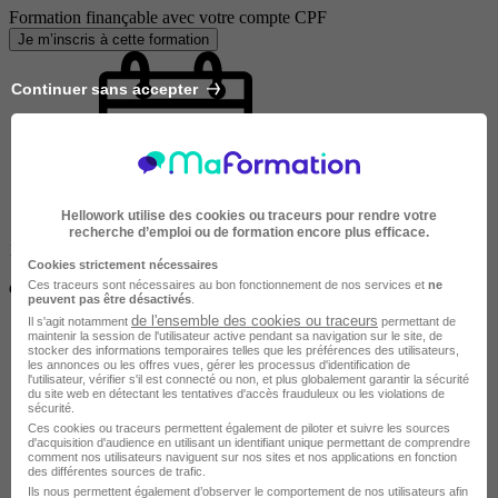
Formation finançable avec votre compte CPF
Je m’inscris à cette formation
Continuer sans accepter
Hellowork utilise des cookies ou traceurs pour rendre votre
recherche d’emploi ou de formation encore plus efficace.
17 années
Cookies strictement nécessaires
Ces traceurs sont nécessaires au bon fonctionnement de nos services et
ne
d'expertise
peuvent pas être désactivés
.
de l'ensemble des cookies ou traceurs
Il s'agit notamment
permettant de
maintenir la session de l'utilisateur active pendant sa navigation sur le site, de
stocker des informations temporaires telles que les préférences des utilisateurs,
les annonces ou les offres vues, gérer les processus d'identification de
l'utilisateur, vérifier s'il est connecté ou non, et plus globalement garantir la sécurité
du site web en détectant les tentatives d'accès frauduleux ou les violations de
sécurité.
Ces cookies ou traceurs permettent également de piloter et suivre les sources
d'acquisition d'audience en utilisant un identifiant unique permettant de comprendre
comment nos utilisateurs naviguent sur nos sites et nos applications en fonction
des différentes sources de trafic.
Ils nous permettent également d’observer le comportement de nos utilisateurs afin