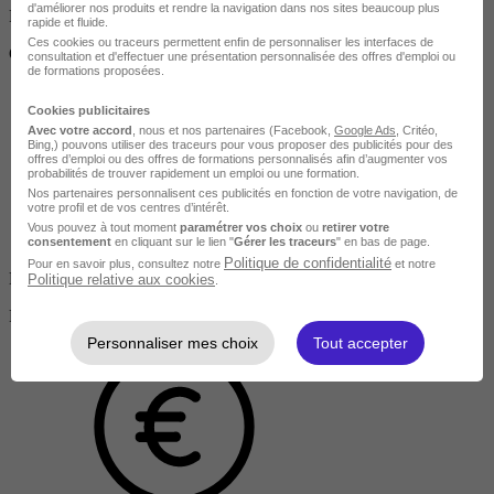
d'améliorer nos produits et rendre la navigation dans nos sites beaucoup plus
Financement facilité
rapide et fluide.
Ces cookies ou traceurs permettent enfin de personnaliser les interfaces de
CPF, OPCO, etc.
consultation et d'effectuer une présentation personnalisée des offres d'emploi ou
de formations proposées.
Cookies publicitaires
Avec votre accord
, nous et nos partenaires (Facebook,
Google Ads
, Critéo,
Bing,) pouvons utiliser des traceurs pour vous proposer des publicités pour des
offres d’emploi ou des offres de formations personnalisés afin d’augmenter vos
probabilités de trouver rapidement un emploi ou une formation.
Nos partenaires personnalisent ces publicités en fonction de votre navigation, de
votre profil et de vos centres d’intérêt.
Vous pouvez à tout moment
paramétrer vos choix
ou
retirer votre
consentement
en cliquant sur le lien "
Gérer les traceurs
" en bas de page.
Politique de confidentialité
Pour en savoir plus, consultez notre
et notre
Éligible CPF
Politique relative aux cookies
.
Financement facilité
Personnaliser mes choix
Tout accepter