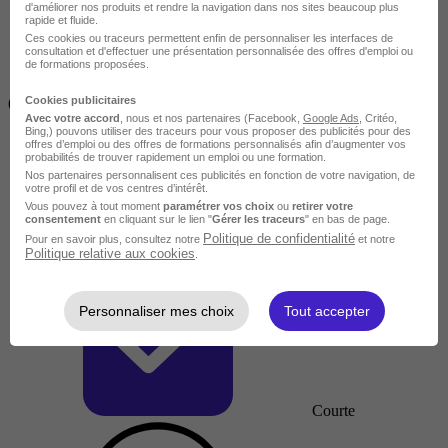
d'améliorer nos produits et rendre la navigation dans nos sites beaucoup plus
rapide et fluide.
Ces cookies ou traceurs permettent enfin de personnaliser les interfaces de
consultation et d'effectuer une présentation personnalisée des offres d'emploi ou
de formations proposées.
Inférieur à 2 jours
Cookies publicitaires
(14h)
Avec votre accord
, nous et nos partenaires (Facebook,
Google Ads
, Critéo,
Bing,) pouvons utiliser des traceurs pour vous proposer des publicités pour des
offres d’emploi ou des offres de formations personnalisés afin d’augmenter vos
probabilités de trouver rapidement un emploi ou une formation.
Nos partenaires personnalisent ces publicités en fonction de votre navigation, de
votre profil et de vos centres d’intérêt.
Vous pouvez à tout moment
paramétrer vos choix
ou
retirer votre
consentement
en cliquant sur le lien "
Gérer les traceurs
" en bas de page.
Politique de confidentialité
Pour en savoir plus, consultez notre
et notre
Politique relative aux cookies
.
Personnaliser mes choix
Tout accepter
Courte