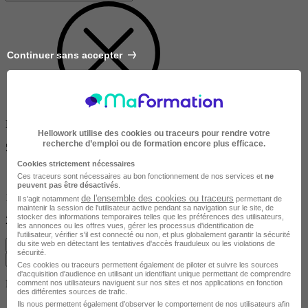
Continuer sans accepter
Dans un rayon de
Hellowork utilise des cookies ou traceurs pour rendre votre
recherche d’emploi ou de formation encore plus efficace.
50km
Cookies strictement nécessaires
Ces traceurs sont nécessaires au bon fonctionnement de nos services et
ne
peuvent pas être désactivés
.
10km
de l'ensemble des cookies ou traceurs
Il s'agit notamment
permettant de
maintenir la session de l'utilisateur active pendant sa navigation sur le site, de
stocker des informations temporaires telles que les préférences des utilisateurs,
200km
les annonces ou les offres vues, gérer les processus d'identification de
l'utilisateur, vérifier s'il est connecté ou non, et plus globalement garantir la sécurité
du site web en détectant les tentatives d'accès frauduleux ou les violations de
Effacer
sécurité.
Valider
Ces cookies ou traceurs permettent également de piloter et suivre les sources
d'acquisition d'audience en utilisant un identifiant unique permettant de comprendre
Durée de la formation
comment nos utilisateurs naviguent sur nos sites et nos applications en fonction
des différentes sources de trafic.
Ils nous permettent également d’observer le comportement de nos utilisateurs afin