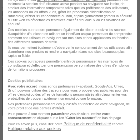
Supérieur à 4 mois
maintenir la session de l'utilisateur active pendant sa navigation sur le site, de
(supérieur à 560h)
stocker des informations temporaires telles que les préférences des utilisateurs,
les annonces ou les offres vues, gérer les processus d'identification de
Tout effacer
Afficher
l'utilisateur, vérifier s'il est connecté ou non, et plus globalement garantir la sécurité
du site web en détectant les tentatives d'accès frauduleux ou les violations de
sécurité.
Ces cookies ou traceurs permettent également de piloter et suivre les sources
d'acquisition d'audience en utilisant un identifiant unique permettant de comprendre
comment nos utilisateurs naviguent sur nos sites et nos applications en fonction
des différentes sources de trafic.
Ils nous permettent également d’observer le comportement de nos utilisateurs afin
d'améliorer nos produits et rendre la navigation dans nos sites beaucoup plus
rapide et fluide.
Ces cookies ou traceurs permettent enfin de personnaliser les interfaces de
Filtrer
consultation et d'effectuer une présentation personnalisée des offres d'emploi ou
de formations proposées.
Cookies publicitaires
Avec votre accord
, nous et nos partenaires (Facebook,
Google Ads
, Critéo,
Bing,) pouvons utiliser des traceurs pour vous proposer des publicités pour des
offres d’emploi ou des offres de formations personnalisés afin d’augmenter vos
probabilités de trouver rapidement un emploi ou une formation.
Nos partenaires personnalisent ces publicités en fonction de votre navigation, de
votre profil et de vos centres d’intérêt.
Fermer
Vous pouvez à tout moment
paramétrer vos choix
ou
retirer votre
consentement
en cliquant sur le lien "
Gérer les traceurs
" en bas de page.
Filtres
Politique de confidentialité
Pour en savoir plus, consultez notre
et notre
Politique relative aux cookies
.
Filtrer