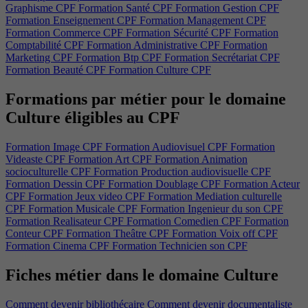
Graphisme CPF
Formation Santé CPF
Formation Gestion CPF
Formation Enseignement CPF
Formation Management CPF
Formation Commerce CPF
Formation Sécurité CPF
Formation
Comptabilité CPF
Formation Administrative CPF
Formation
Marketing CPF
Formation Btp CPF
Formation Secrétariat CPF
Formation Beauté CPF
Formation Culture CPF
Formations par métier pour le domaine
Culture éligibles au CPF
Formation Image CPF
Formation Audiovisuel CPF
Formation
Videaste CPF
Formation Art CPF
Formation Animation
socioculturelle CPF
Formation Production audiovisuelle CPF
Formation Dessin CPF
Formation Doublage CPF
Formation Acteur
CPF
Formation Jeux video CPF
Formation Mediation culturelle
CPF
Formation Musicale CPF
Formation Ingenieur du son CPF
Formation Realisateur CPF
Formation Comedien CPF
Formation
Conteur CPF
Formation Theâtre CPF
Formation Voix off CPF
Formation Cinema CPF
Formation Technicien son CPF
Fiches métier dans le domaine Culture
Comment devenir bibliothécaire
Comment devenir documentaliste