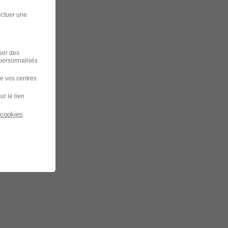
ectuer une
iser des
 personnalisés
de vos centres
ur le lien
 cookies
.