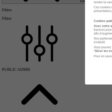
Fermer
rendre la nav
Ces cookies o
Filtres
présentation 
Filtrer
Cookies publ
Avec votre 
traceurs pour
afin d’augmen
Nos partenair
d’intérêt.
Vous pouvez 
"
Gérer les t
Pour en savoi
PUBLIC ADMIS