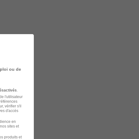
ploi ou de
ésactivés
.
 l'utilisateur
préférences
 vérifier s'il
ves d'accès
udience en
nos sites et
s produits et