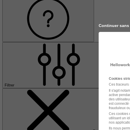
Continuer sans
Hellowork
Cookies str
Ces traceurs
Filtrer
Il s'agit not
active pendan
des utilisateu
est connecté 
frauduleux ou 
Ces cookies o
utilisant un 
nos applicatio
Ils nous perm