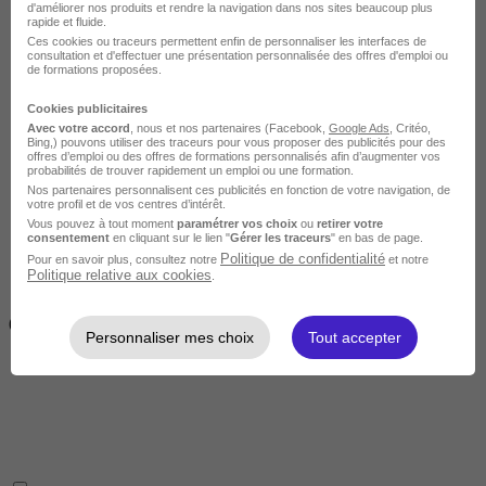
d'améliorer nos produits et rendre la navigation dans nos sites beaucoup plus
rapide et fluide.
Ces cookies ou traceurs permettent enfin de personnaliser les interfaces de
consultation et d'effectuer une présentation personnalisée des offres d'emploi ou
de formations proposées.
Cookies publicitaires
Avec votre accord
, nous et nos partenaires (Facebook,
Google Ads
, Critéo,
Intermédiaire
Bing,) pouvons utiliser des traceurs pour vous proposer des publicités pour des
offres d’emploi ou des offres de formations personnalisés afin d’augmenter vos
probabilités de trouver rapidement un emploi ou une formation.
Nos partenaires personnalisent ces publicités en fonction de votre navigation, de
votre profil et de vos centres d’intérêt.
Vous pouvez à tout moment
paramétrer vos choix
ou
retirer votre
consentement
en cliquant sur le lien "
Gérer les traceurs
" en bas de page.
Politique de confidentialité
Pour en savoir plus, consultez notre
et notre
Politique relative aux cookies
.
2 semaines à 4 mois
( 70h à 560h)
Personnaliser mes choix
Tout accepter