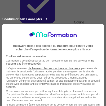
Continuer sans accepter
Courte
Hellowork utilise des cookies ou traceurs pour rendre votre
recherche d’emploi ou de formation encore plus efficace.
Cookies strictement nécessaires
2 jours à 2 semaines
Ces traceurs sont nécessaires au bon fonctionnement de nos services et
ne
(14h à 70h)
peuvent pas être désactivés
.
de l'ensemble des cookies ou traceurs
Il s'agit notamment
permettant de
maintenir la session de l'utilisateur active pendant sa navigation sur le site, de
stocker des informations temporaires telles que les préférences des utilisateurs,
les annonces ou les offres vues, gérer les processus d'identification de
l'utilisateur, vérifier s'il est connecté ou non, et plus globalement garantir la sécurité
du site web en détectant les tentatives d'accès frauduleux ou les violations de
sécurité.
Ces cookies ou traceurs permettent également de piloter et suivre les sources
d'acquisition d'audience en utilisant un identifiant unique permettant de comprendre
comment nos utilisateurs naviguent sur nos sites et nos applications en fonction
des différentes sources de trafic.
Ils nous permettent également d’observer le comportement de nos utilisateurs afin