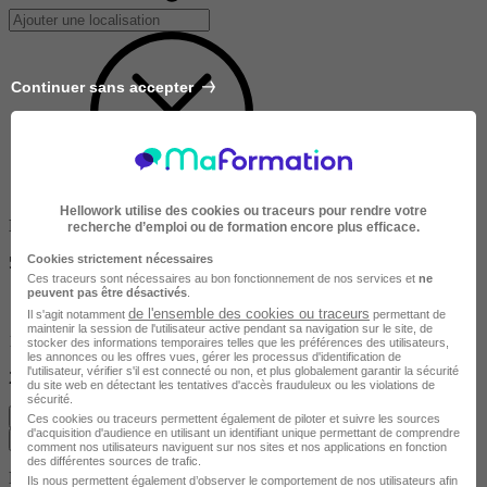
Continuer sans accepter
Hellowork utilise des cookies ou traceurs pour rendre votre
Dans un rayon de
recherche d’emploi ou de formation encore plus efficace.
Cookies strictement nécessaires
50km
Ces traceurs sont nécessaires au bon fonctionnement de nos services et
ne
peuvent pas être désactivés
.
de l'ensemble des cookies ou traceurs
Il s'agit notamment
permettant de
maintenir la session de l'utilisateur active pendant sa navigation sur le site, de
10km
stocker des informations temporaires telles que les préférences des utilisateurs,
les annonces ou les offres vues, gérer les processus d'identification de
l'utilisateur, vérifier s'il est connecté ou non, et plus globalement garantir la sécurité
200km
du site web en détectant les tentatives d'accès frauduleux ou les violations de
sécurité.
Effacer
Ces cookies ou traceurs permettent également de piloter et suivre les sources
d'acquisition d'audience en utilisant un identifiant unique permettant de comprendre
Valider
comment nos utilisateurs naviguent sur nos sites et nos applications en fonction
des différentes sources de trafic.
Durée de la formation
Ils nous permettent également d’observer le comportement de nos utilisateurs afin