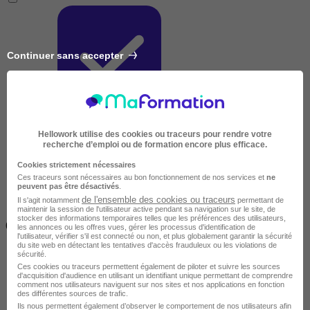
Continuer sans accepter
Très courte
Hellowork utilise des cookies ou traceurs pour rendre votre
recherche d’emploi ou de formation encore plus efficace.
Cookies strictement nécessaires
Ces traceurs sont nécessaires au bon fonctionnement de nos services et
ne
peuvent pas être désactivés
.
de l'ensemble des cookies ou traceurs
Il s'agit notamment
permettant de
maintenir la session de l'utilisateur active pendant sa navigation sur le site, de
Inférieur à 2 jours
stocker des informations temporaires telles que les préférences des utilisateurs,
(14h)
les annonces ou les offres vues, gérer les processus d'identification de
l'utilisateur, vérifier s'il est connecté ou non, et plus globalement garantir la sécurité
du site web en détectant les tentatives d'accès frauduleux ou les violations de
sécurité.
Ces cookies ou traceurs permettent également de piloter et suivre les sources
d'acquisition d'audience en utilisant un identifiant unique permettant de comprendre
comment nos utilisateurs naviguent sur nos sites et nos applications en fonction
des différentes sources de trafic.
Ils nous permettent également d’observer le comportement de nos utilisateurs afin