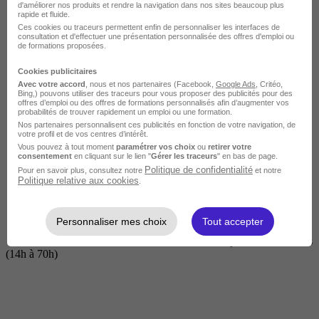
d'améliorer nos produits et rendre la navigation dans nos sites beaucoup plus
rapide et fluide.
Ces cookies ou traceurs permettent enfin de personnaliser les interfaces de
consultation et d'effectuer une présentation personnalisée des offres d'emploi ou
de formations proposées.
Cookies publicitaires
Avec votre accord
, nous et nos partenaires (Facebook,
Google Ads
, Critéo,
Bing,) pouvons utiliser des traceurs pour vous proposer des publicités pour des
offres d’emploi ou des offres de formations personnalisés afin d’augmenter vos
probabilités de trouver rapidement un emploi ou une formation.
Nos partenaires personnalisent ces publicités en fonction de votre navigation, de
Courte
votre profil et de vos centres d’intérêt.
Vous pouvez à tout moment
paramétrer vos choix
ou
retirer votre
consentement
en cliquant sur le lien "
Gérer les traceurs
" en bas de page.
Politique de confidentialité
Pour en savoir plus, consultez notre
et notre
Politique relative aux cookies
.
Personnaliser mes choix
Tout accepter
2 jours à 2 semaines
(14h à 70h)