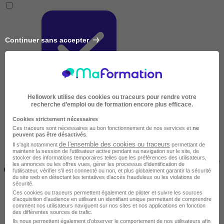
Continuer sans accepter
Courte
Hellowork utilise des cookies ou traceurs pour rendre votre
recherche d’emploi ou de formation encore plus efficace.
Cookies strictement nécessaires
Ces traceurs sont nécessaires au bon fonctionnement de nos services et
ne
peuvent pas être désactivés
.
de l'ensemble des cookies ou traceurs
Il s'agit notamment
permettant de
maintenir la session de l'utilisateur active pendant sa navigation sur le site, de
stocker des informations temporaires telles que les préférences des utilisateurs,
2 jours à 2 semaines
les annonces ou les offres vues, gérer les processus d'identification de
(14h à 70h)
l'utilisateur, vérifier s'il est connecté ou non, et plus globalement garantir la sécurité
du site web en détectant les tentatives d'accès frauduleux ou les violations de
sécurité.
Ces cookies ou traceurs permettent également de piloter et suivre les sources
d'acquisition d'audience en utilisant un identifiant unique permettant de comprendre
comment nos utilisateurs naviguent sur nos sites et nos applications en fonction
des différentes sources de trafic.
Ils nous permettent également d’observer le comportement de nos utilisateurs afin