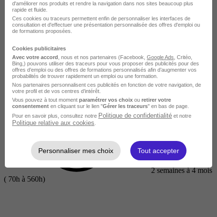
d'améliorer nos produits et rendre la navigation dans nos sites beaucoup plus
rapide et fluide.
Ces cookies ou traceurs permettent enfin de personnaliser les interfaces de
consultation et d'effectuer une présentation personnalisée des offres d'emploi ou
de formations proposées.
Cookies publicitaires
Avec votre accord
, nous et nos partenaires (Facebook,
Google Ads
, Critéo,
Bing,) pouvons utiliser des traceurs pour vous proposer des publicités pour des
offres d’emploi ou des offres de formations personnalisés afin d’augmenter vos
probabilités de trouver rapidement un emploi ou une formation.
Nos partenaires personnalisent ces publicités en fonction de votre navigation, de
votre profil et de vos centres d’intérêt.
Intermédiaire
Vous pouvez à tout moment
paramétrer vos choix
ou
retirer votre
consentement
en cliquant sur le lien "
Gérer les traceurs
" en bas de page.
Politique de confidentialité
Pour en savoir plus, consultez notre
et notre
Politique relative aux cookies
.
Personnaliser mes choix
Tout accepter
2 semaines à 4 mois
( 70h à 560h)