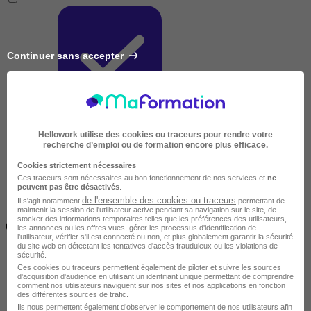
Continuer sans accepter
Très courte
Hellowork utilise des cookies ou traceurs pour rendre votre
recherche d’emploi ou de formation encore plus efficace.
Cookies strictement nécessaires
Ces traceurs sont nécessaires au bon fonctionnement de nos services et
ne
peuvent pas être désactivés
.
de l'ensemble des cookies ou traceurs
Il s'agit notamment
permettant de
maintenir la session de l'utilisateur active pendant sa navigation sur le site, de
Inférieur à 2 jours
stocker des informations temporaires telles que les préférences des utilisateurs,
(14h)
les annonces ou les offres vues, gérer les processus d'identification de
l'utilisateur, vérifier s'il est connecté ou non, et plus globalement garantir la sécurité
du site web en détectant les tentatives d'accès frauduleux ou les violations de
sécurité.
Ces cookies ou traceurs permettent également de piloter et suivre les sources
d'acquisition d'audience en utilisant un identifiant unique permettant de comprendre
comment nos utilisateurs naviguent sur nos sites et nos applications en fonction
des différentes sources de trafic.
Ils nous permettent également d’observer le comportement de nos utilisateurs afin