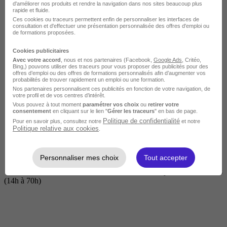
d'améliorer nos produits et rendre la navigation dans nos sites beaucoup plus
rapide et fluide.
Ces cookies ou traceurs permettent enfin de personnaliser les interfaces de
consultation et d'effectuer une présentation personnalisée des offres d'emploi ou
de formations proposées.
Cookies publicitaires
Avec votre accord
, nous et nos partenaires (Facebook,
Google Ads
, Critéo,
Bing,) pouvons utiliser des traceurs pour vous proposer des publicités pour des
offres d’emploi ou des offres de formations personnalisés afin d’augmenter vos
probabilités de trouver rapidement un emploi ou une formation.
Nos partenaires personnalisent ces publicités en fonction de votre navigation, de
Courte
votre profil et de vos centres d’intérêt.
Vous pouvez à tout moment
paramétrer vos choix
ou
retirer votre
consentement
en cliquant sur le lien "
Gérer les traceurs
" en bas de page.
Politique de confidentialité
Pour en savoir plus, consultez notre
et notre
Politique relative aux cookies
.
Personnaliser mes choix
Tout accepter
2 jours à 2 semaines
(14h à 70h)