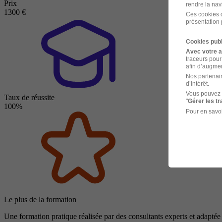
Prix
rendre la nav
1300 €
Ces cookies o
présentation 
Cookies publ
Avec votre 
traceurs pour
afin d’augmen
Nos partenair
d’intérêt.
Vous pouvez 
Taux de réussite
"
Gérer les t
100%
Pour en savoi
Le plus de la formation
Une formation pratique réalisée par des consultants experts et adaptée 