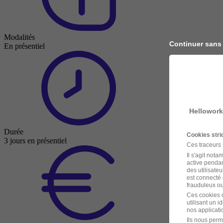
Modalités
Continuer sans
En présentiel
Hellowork
Durée
Cookies str
3 jours en présentiel
Ces traceurs
Il s'agit not
active pendan
des utilisateu
est connecté 
frauduleux ou 
Ces cookies o
utilisant un 
nos applicatio
Ils nous perm