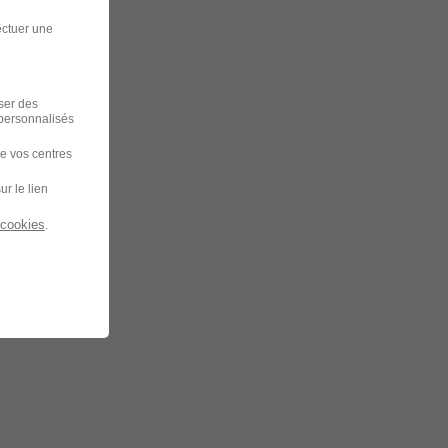
ectuer une
iser des
 personnalisés
de vos centres
ur le lien
 cookies
.