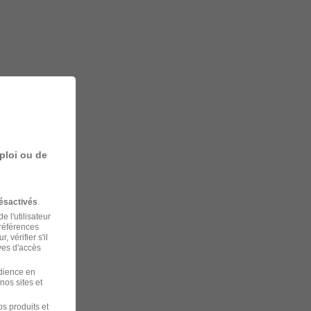
ploi ou de
ésactivés
.
 l'utilisateur
préférences
 vérifier s'il
ves d'accès
udience en
nos sites et
s produits et