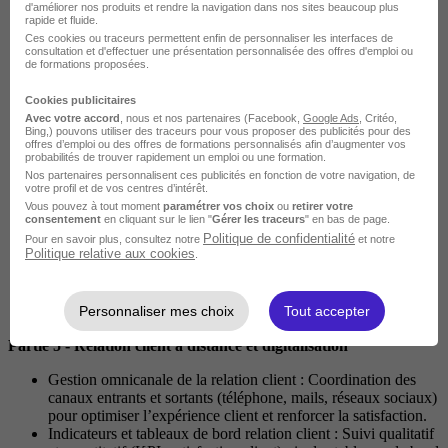
segments de clients selon leur rentabilité et potentiel, pour
d'améliorer nos produits et rendre la navigation dans nos sites beaucoup plus
rapide et fluide.
orienter les actions commerciales et prioriser les ressources.
Ces cookies ou traceurs permettent enfin de personnaliser les interfaces de
Techniques de ciblage et de prospection : Définition de profils
consultation et d'effectuer une présentation personnalisée des offres d'emploi ou
clients idéaux, utilisation du scoring de prospects et choix de
de formations proposées.
canaux adaptés pour maximiser l’efficacité des actions
commerciales.
Cookies publicitaires
Optimisation de la relation client : Intégration d’outils CRM,
Avec votre accord
, nous et nos partenaires (Facebook,
Google Ads
, Critéo,
techniques de social selling et stratégies de fidélisation pour
Bing,) pouvons utiliser des traceurs pour vous proposer des publicités pour des
offres d’emploi ou des offres de formations personnalisés afin d’augmenter vos
renforcer l’engagement et personnaliser la relation sur le long
probabilités de trouver rapidement un emploi ou une formation.
terme.
Nos partenaires personnalisent ces publicités en fonction de votre navigation, de
Maîtrise de la négociation commerciale : Préparation
votre profil et de vos centres d’intérêt.
d’argumentaires, adaptation aux canaux (présentiel ou digital)
Vous pouvez à tout moment
paramétrer vos choix
ou
retirer votre
consentement
en cliquant sur le lien "
Gérer les traceurs
" en bas de page.
et application de techniques de persuasion pour conclure des
Politique de confidentialité
ventes profitables.
Pour en savoir plus, consultez notre
et notre
Politique relative aux cookies
.
Événementiel et stratégies d’engagement : Organisation
d’événements commerciaux (salons, roadshows) avec
planification budgétaire, analyse des retombées et exploitation
Personnaliser mes choix
Tout accepter
des données collectées pour transformer les leads en clients.
Partie 5 - Relation client à distance et digitalisation
Gestion omnicanale de la relation client : Coordination des
canaux entrants et sortants (téléphone, mails, réseaux sociaux)
pour optimiser l’expérience client et renforcer la satisfaction.
Indicateurs et tableaux de bord relation client : Suivi qualitatif