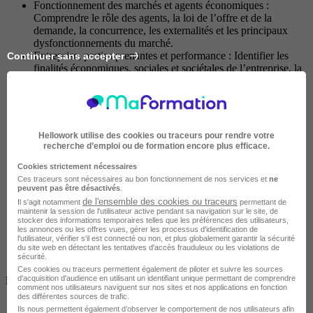
Fonctionnement des marchés et agents économiques :
Comprendre le rôle des agents, la loi de l’offre et de la
demande, la concurrence, les externalités et les principaux
dysfonctionnements du marché.
Entreprise, parties prenantes et performance : Identifier les
Continuer sans accepter
finalités économiques, sociales et sociétales de l’entreprise, la
RSE, les parties prenantes, les performances
(efficacité/efficience) et les outils de pilotage comme le
tableau de bord.
Entrepreneuriat, management et innovation : Analyser la
création d’entreprise, l’étude de marché, le business plan, les
Hellowork utilise des cookies ou traceurs pour rendre votre
styles de management, l’intrapreneuriat et les différentes
recherche d’emploi ou de formation encore plus efficace.
formes d’innovation.
Cookies strictement nécessaires
Environnement économique et cadre juridique : Étudier la
Ces traceurs sont nécessaires au bon fonctionnement de nos services et
ne
croissance, le chômage, l’inflation, le financement, la
peuvent pas être désactivés
.
propriété industrielle, le droit du travail, les contrats, la RGPD
de l'ensemble des cookies ou traceurs
Il s'agit notamment
permettant de
et le droit du commerce en ligne.
maintenir la session de l'utilisateur active pendant sa navigation sur le site, de
Stratégie et outils d’analyse de l’entreprise : Mettre en œuvre
stocker des informations temporaires telles que les préférences des utilisateurs,
les annonces ou les offres vues, gérer les processus d'identification de
une stratégie d’entreprise à travers la chaîne de valeur, le
l'utilisateur, vérifier s'il est connecté ou non, et plus globalement garantir la sécurité
SWOT, le PESTEL, les forces de Porter et définir des
du site web en détectant les tentatives d'accès frauduleux ou les violations de
stratégies de positionnement ou de croissance.
sécurité.
Ces cookies ou traceurs permettent également de piloter et suivre les sources
d'acquisition d'audience en utilisant un identifiant unique permettant de comprendre
Partie 4 - Relation client et négociation vente
comment nos utilisateurs naviguent sur nos sites et nos applications en fonction
des différentes sources de trafic.
Analyse du portefeuille clients : Évaluation régulière des
Ils nous permettent également d’observer le comportement de nos utilisateurs afin