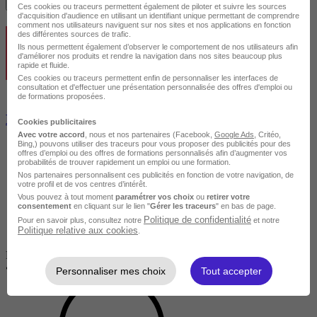
Je m'informe gratuitement
Ces cookies ou traceurs permettent également de piloter et suivre les sources
d'acquisition d'audience en utilisant un identifiant unique permettant de comprendre
comment nos utilisateurs naviguent sur nos sites et nos applications en fonction
des différentes sources de trafic.
Ils nous permettent également d’observer le comportement de nos utilisateurs afin
d'améliorer nos produits et rendre la navigation dans nos sites beaucoup plus
rapide et fluide.
Ces cookies ou traceurs permettent enfin de personnaliser les interfaces de
consultation et d'effectuer une présentation personnalisée des offres d'emploi ou
de formations proposées.
Bachelor 3 - Journalisme
Cookies publicitaires
Avec votre accord
, nous et nos partenaires (Facebook,
Google Ads
, Critéo,
Bing,) pouvons utiliser des traceurs pour vous proposer des publicités pour des
offres d’emploi ou des offres de formations personnalisés afin d’augmenter vos
probabilités de trouver rapidement un emploi ou une formation.
Nos partenaires personnalisent ces publicités en fonction de votre navigation, de
votre profil et de vos centres d’intérêt.
Vous pouvez à tout moment
paramétrer vos choix
ou
retirer votre
consentement
en cliquant sur le lien "
Gérer les traceurs
" en bas de page.
Politique de confidentialité
Pour en savoir plus, consultez notre
et notre
Politique relative aux cookies
.
Disponible dans 5 villes
•
En centre
Personnaliser mes choix
Tout accepter