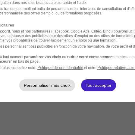
igation dans nos sites beaucoup plus rapide et fluide.
u traceurs permettent enfin de personnaliser les interfaces de consultation et d'eff
personnalisée des offres d'emploi ou de formations proposées.
icitaires
accord
, nous et nos partenaires (Facebook,
Google Ads
, Critéo, Bing,) pouvons util
 vous proposer des publicités pour des offres d’emploi ou des offres de formations
ter vos probabilités de trouver rapidement un emploi ou une formation.
es personnalisent ces publicités en fonction de votre navigation, de votre profil et 
à tout moment
paramétrer vos choix
ou
retirer votre consentement
en cliquant s
raceurs
" en bas de page.
Politique de confidentialité
Politique relative aux
r plus, consultez notre
et notre
Personnaliser mes choix
Tout accepter
rte quel endroit à distance.