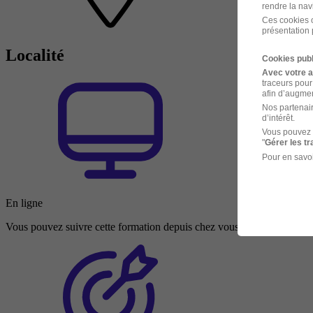
rendre la nav
Ces cookies o
présentation 
Localité
Cookies publ
Avec votre 
traceurs pour
afin d’augmen
Nos partenair
d’intérêt.
Vous pouvez 
"
Gérer les t
Pour en savoi
En ligne
Vous pouvez suivre cette formation depuis chez vous ou depuis n’impo