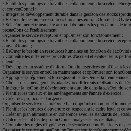
? Établir les plannings de travail des collaborateurs du service héberg
et convenOonnel ;
? Intégrer le développement durable dans la gesOon des stocks (produit
? EsOmer le besoin en ressources humaines en foncOon de l'acOvité 
? SélecOonner et transme?re aux collaborateurs les procédures de trav
prestaOons de l'établissement.
Organiser le service récepOon et opOmiser son foncOonnement :
? Établir les plannings de travail des collaborateurs du service récepO
convenOonnel ;
? EsOmer le besoin en ressources humaines en foncOon de l'acOvité 
? Connaître les différentes procédures d'accueil et évaluer leurs perfo
clientèle ;
? Développer un système d'informaOon interservices en uOlisant les
Organiser le service entreOen maintenance et opOmiser son foncOon
? Appliquer la réglementaOon régissant l'entreOen et la maintenance d
? Choisir des aménagements adaptés aux différents uOlisateurs de l'ét
? Intégrer la noOon de développement durable dans la gesOon du serv
? Planifier les travaux et les aménagements sur l'année d'exercice ;
? Créer des protocoles d'urgence.
Organiser le service restauraOon / bar et opOmiser son foncOonnemen
? Planifier les horaires d'ouverture en respectant le cadre légal et con
? Créer un plan alimentaire en cohérence avec les standards de l'établ
? Calculer les raOos de producOon et analyser leurs résultats ;
? Connaitre les règles d'hygiène et de sécurité et contrôler leurs respect
Organiser le service animaOon, opOmiser son foncOonnement et dével