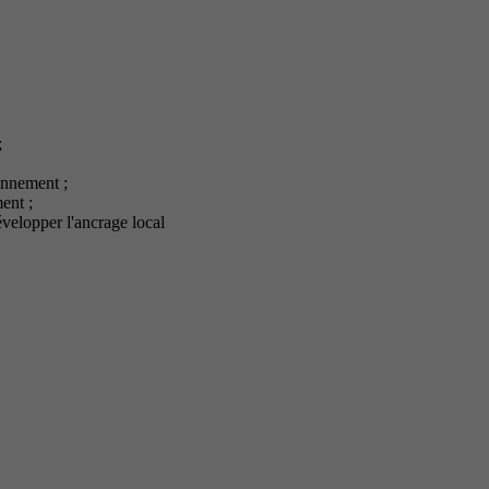
;
onnement ;
ent ;
elopper l'ancrage local