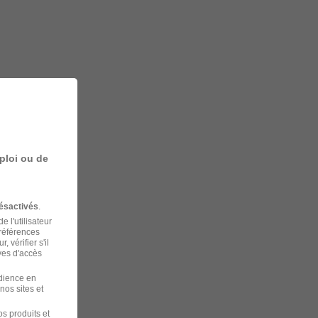
ploi ou de
ésactivés
.
 l'utilisateur
préférences
 vérifier s'il
ves d'accès
udience en
nos sites et
s produits et