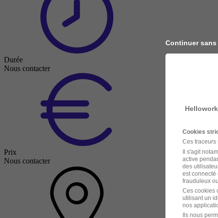
Continuer sans
Durée
Nous contacter
Hellowork
Cookies str
Ces traceurs
Prix
Il s'agit not
active pendan
Nous contacter
des utilisateu
est connecté 
frauduleux ou 
Ces cookies o
utilisant un 
nos applicatio
Ils nous perm