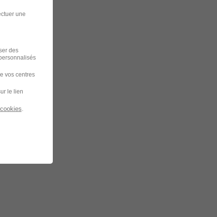
ectuer une
iser des
 personnalisés
de vos centres
ur le lien
 cookies
.