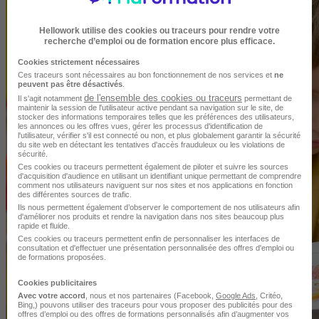
Hellowork utilise des cookies ou traceurs pour rendre votre
recherche d’emploi ou de formation encore plus efficace.
Cookies strictement nécessaires
Ces traceurs sont nécessaires au bon fonctionnement de nos services et
ne
peuvent pas être désactivés
.
de l'ensemble des cookies ou traceurs
Il s'agit notamment
permettant de
maintenir la session de l'utilisateur active pendant sa navigation sur le site, de
stocker des informations temporaires telles que les préférences des utilisateurs,
les annonces ou les offres vues, gérer les processus d'identification de
l'utilisateur, vérifier s'il est connecté ou non, et plus globalement garantir la sécurité
du site web en détectant les tentatives d'accès frauduleux ou les violations de
sécurité.
Ces cookies ou traceurs permettent également de piloter et suivre les sources
d'acquisition d'audience en utilisant un identifiant unique permettant de comprendre
comment nos utilisateurs naviguent sur nos sites et nos applications en fonction
des différentes sources de trafic.
Ils nous permettent également d’observer le comportement de nos utilisateurs afin
d'améliorer nos produits et rendre la navigation dans nos sites beaucoup plus
rapide et fluide.
Ces cookies ou traceurs permettent enfin de personnaliser les interfaces de
consultation et d'effectuer une présentation personnalisée des offres d'emploi ou
de formations proposées.
Cookies publicitaires
Avec votre accord
, nous et nos partenaires (Facebook,
Google Ads
, Critéo,
Bing,) pouvons utiliser des traceurs pour vous proposer des publicités pour des
offres d’emploi ou des offres de formations personnalisés afin d’augmenter vos