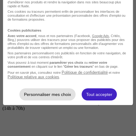
d'améliorer nos produits et rendre la navigation dans nos sites beaucoup plus
rapide et fluide.
Ces cookies ou traceurs permettent enfin de personnaliser les interfaces de
consultation et d'effectuer une présentation personnalisée des offres d'emploi ou
de formations proposées.
Cookies publicitaires
Avec votre accord
, nous et nos partenaires (Facebook,
Google Ads
, Critéo,
Bing,) pouvons utiliser des traceurs pour vous proposer des publicités pour des
offres d’emploi ou des offres de formations personnalisés afin d’augmenter vos
probabilités de trouver rapidement un emploi ou une formation.
Nos partenaires personnalisent ces publicités en fonction de votre navigation, de
Courte
votre profil et de vos centres d’intérêt.
Vous pouvez à tout moment
paramétrer vos choix
ou
retirer votre
consentement
en cliquant sur le lien "
Gérer les traceurs
" en bas de page.
Politique de confidentialité
Pour en savoir plus, consultez notre
et notre
Politique relative aux cookies
.
Personnaliser mes choix
Tout accepter
2 jours à 2 semaines
(14h à 70h)