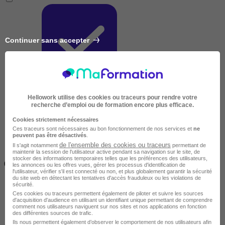
Continuer sans accepter
Très courte
Hellowork utilise des cookies ou traceurs pour rendre votre
recherche d’emploi ou de formation encore plus efficace.
Cookies strictement nécessaires
Ces traceurs sont nécessaires au bon fonctionnement de nos services et
ne
peuvent pas être désactivés
.
de l'ensemble des cookies ou traceurs
Il s'agit notamment
permettant de
maintenir la session de l'utilisateur active pendant sa navigation sur le site, de
Inférieur à 2 jours
stocker des informations temporaires telles que les préférences des utilisateurs,
(14h)
les annonces ou les offres vues, gérer les processus d'identification de
l'utilisateur, vérifier s'il est connecté ou non, et plus globalement garantir la sécurité
du site web en détectant les tentatives d'accès frauduleux ou les violations de
sécurité.
Ces cookies ou traceurs permettent également de piloter et suivre les sources
d'acquisition d'audience en utilisant un identifiant unique permettant de comprendre
comment nos utilisateurs naviguent sur nos sites et nos applications en fonction
des différentes sources de trafic.
Ils nous permettent également d’observer le comportement de nos utilisateurs afin