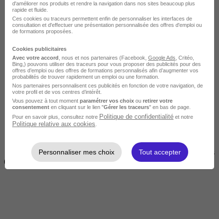
d'améliorer nos produits et rendre la navigation dans nos sites beaucoup plus
rapide et fluide.
Ces cookies ou traceurs permettent enfin de personnaliser les interfaces de
consultation et d'effectuer une présentation personnalisée des offres d'emploi ou
de formations proposées.
Cookies publicitaires
Avec votre accord
, nous et nos partenaires (Facebook,
Google Ads
, Critéo,
Bing,) pouvons utiliser des traceurs pour vous proposer des publicités pour des
offres d’emploi ou des offres de formations personnalisés afin d’augmenter vos
Courte
probabilités de trouver rapidement un emploi ou une formation.
Nos partenaires personnalisent ces publicités en fonction de votre navigation, de
votre profil et de vos centres d’intérêt.
Vous pouvez à tout moment
paramétrer vos choix
ou
retirer votre
consentement
en cliquant sur le lien "
Gérer les traceurs
" en bas de page.
Politique de confidentialité
Pour en savoir plus, consultez notre
et notre
Politique relative aux cookies
.
Personnaliser mes choix
Tout accepter
2 jours à 2 semaines
(14h à 70h)