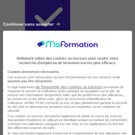
Continuer sans accepter
Très courte
Hellowork utilise des cookies ou traceurs pour rendre votre
recherche d’emploi ou de formation encore plus efficace.
Cookies strictement nécessaires
Ces traceurs sont nécessaires au bon fonctionnement de nos services et
ne
peuvent pas être désactivés
.
Inférieur à 2 jours
de l'ensemble des cookies ou traceurs
Il s'agit notamment
permettant de
(14h)
maintenir la session de l'utilisateur active pendant sa navigation sur le site, de
stocker des informations temporaires telles que les préférences des utilisateurs,
les annonces ou les offres vues, gérer les processus d'identification de
l'utilisateur, vérifier s'il est connecté ou non, et plus globalement garantir la sécurité
du site web en détectant les tentatives d'accès frauduleux ou les violations de
sécurité.
Ces cookies ou traceurs permettent également de piloter et suivre les sources
d'acquisition d'audience en utilisant un identifiant unique permettant de comprendre
comment nos utilisateurs naviguent sur nos sites et nos applications en fonction
des différentes sources de trafic.
Ils nous permettent également d’observer le comportement de nos utilisateurs afin