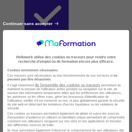
Continuer sans accepter
Courte
Hellowork utilise des cookies ou traceurs pour rendre votre
recherche d’emploi ou de formation encore plus efficace.
Cookies strictement nécessaires
Ces traceurs sont nécessaires au bon fonctionnement de nos services et
ne
peuvent pas être désactivés
.
2 jours à 2 semaines
de l'ensemble des cookies ou traceurs
Il s'agit notamment
permettant de
(14h à 70h)
maintenir la session de l'utilisateur active pendant sa navigation sur le site, de
stocker des informations temporaires telles que les préférences des utilisateurs,
les annonces ou les offres vues, gérer les processus d'identification de
l'utilisateur, vérifier s'il est connecté ou non, et plus globalement garantir la sécurité
du site web en détectant les tentatives d'accès frauduleux ou les violations de
sécurité.
Ces cookies ou traceurs permettent également de piloter et suivre les sources
d'acquisition d'audience en utilisant un identifiant unique permettant de comprendre
comment nos utilisateurs naviguent sur nos sites et nos applications en fonction
des différentes sources de trafic.
Ils nous permettent également d’observer le comportement de nos utilisateurs afin