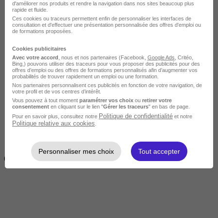
d'améliorer nos produits et rendre la navigation dans nos sites beaucoup plus
rapide et fluide.
Ces cookies ou traceurs permettent enfin de personnaliser les interfaces de
consultation et d'effectuer une présentation personnalisée des offres d'emploi ou
de formations proposées.
Cookies publicitaires
Avec votre accord
, nous et nos partenaires (Facebook,
Google Ads
, Critéo,
Bing,) pouvons utiliser des traceurs pour vous proposer des publicités pour des
offres d’emploi ou des offres de formations personnalisés afin d’augmenter vos
Intermédiaire
probabilités de trouver rapidement un emploi ou une formation.
Nos partenaires personnalisent ces publicités en fonction de votre navigation, de
votre profil et de vos centres d’intérêt.
Vous pouvez à tout moment
paramétrer vos choix
ou
retirer votre
consentement
en cliquant sur le lien "
Gérer les traceurs
" en bas de page.
Politique de confidentialité
Pour en savoir plus, consultez notre
et notre
Politique relative aux cookies
.
2 semaines à 4 mois
Personnaliser mes choix
Tout accepter
( 70h à 560h)