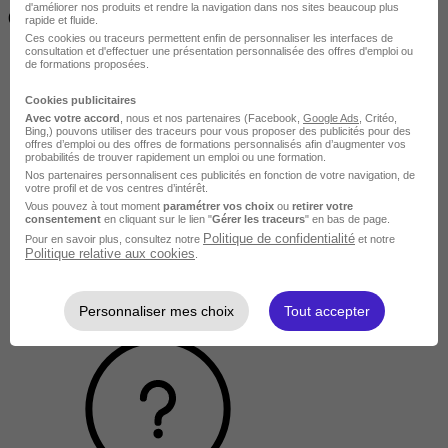
d'améliorer nos produits et rendre la navigation dans nos sites beaucoup plus
( 70h à 560h)
rapide et fluide.
Ces cookies ou traceurs permettent enfin de personnaliser les interfaces de
consultation et d'effectuer une présentation personnalisée des offres d'emploi ou
de formations proposées.
Cookies publicitaires
Avec votre accord
, nous et nos partenaires (Facebook,
Google Ads
, Critéo,
Bing,) pouvons utiliser des traceurs pour vous proposer des publicités pour des
offres d’emploi ou des offres de formations personnalisés afin d’augmenter vos
probabilités de trouver rapidement un emploi ou une formation.
Nos partenaires personnalisent ces publicités en fonction de votre navigation, de
votre profil et de vos centres d’intérêt.
Vous pouvez à tout moment
paramétrer vos choix
ou
retirer votre
consentement
en cliquant sur le lien "
Gérer les traceurs
" en bas de page.
Politique de confidentialité
Pour en savoir plus, consultez notre
et notre
Politique relative aux cookies
.
Personnaliser mes choix
Tout accepter
Longue