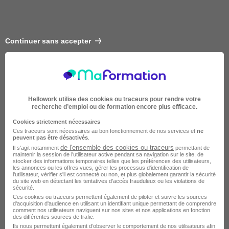
Continuer sans accepter
Hellowork utilise des cookies ou traceurs pour rendre votre
recherche d’emploi ou de formation encore plus efficace.
Cookies strictement nécessaires
Ces traceurs sont nécessaires au bon fonctionnement de nos services et
ne
peuvent pas être désactivés
.
de l'ensemble des cookies ou traceurs
Il s'agit notamment
permettant de
Intermédiaire
maintenir la session de l'utilisateur active pendant sa navigation sur le site, de
stocker des informations temporaires telles que les préférences des utilisateurs,
les annonces ou les offres vues, gérer les processus d'identification de
l'utilisateur, vérifier s'il est connecté ou non, et plus globalement garantir la sécurité
du site web en détectant les tentatives d'accès frauduleux ou les violations de
sécurité.
Ces cookies ou traceurs permettent également de piloter et suivre les sources
d'acquisition d'audience en utilisant un identifiant unique permettant de comprendre
comment nos utilisateurs naviguent sur nos sites et nos applications en fonction
des différentes sources de trafic.
Ils nous permettent également d’observer le comportement de nos utilisateurs afin
2 semaines à 4 mois