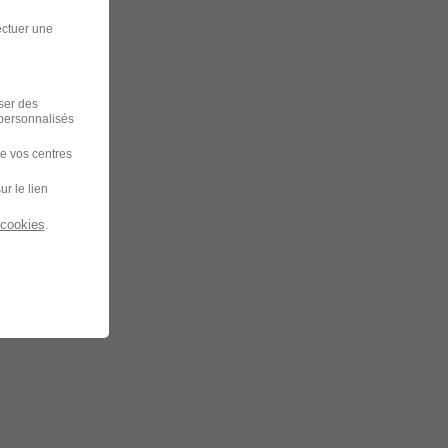
ectuer une
iser des
 personnalisés
de vos centres
ur le lien
 cookies
.