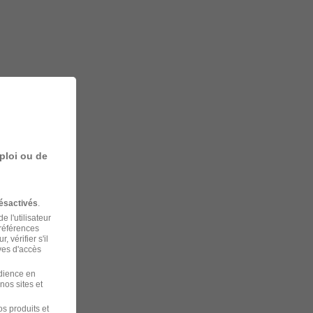
ploi ou de
ésactivés
.
 l'utilisateur
préférences
 vérifier s'il
ves d'accès
udience en
nos sites et
s produits et