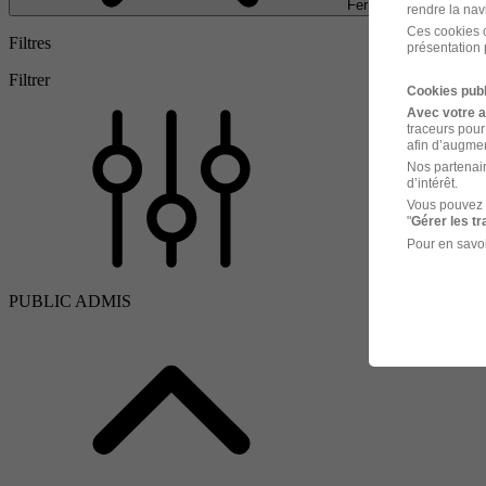
Fermer
rendre la nav
Ces cookies o
Filtres
présentation 
Filtrer
Cookies publ
Avec votre 
traceurs pour
afin d’augmen
Nos partenair
d’intérêt.
Vous pouvez 
"
Gérer les t
Pour en savoi
PUBLIC ADMIS