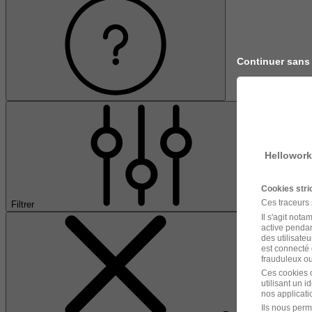
Continuer sans
Hellowork
Cookies str
Ces traceurs
Filtrer
Il s'agit not
active pendan
des utilisateu
est connecté 
frauduleux ou 
Ces cookies o
utilisant un 
nos applicatio
Ils nous perm