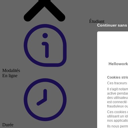
Étudiant
Continuer sans
Hellowork
Modalités
En ligne
Cookies str
Ces traceurs
Il s'agit not
active pendan
des utilisateu
est connecté 
frauduleux ou 
Ces cookies o
utilisant un 
nos applicatio
Durée
Ils nous perm