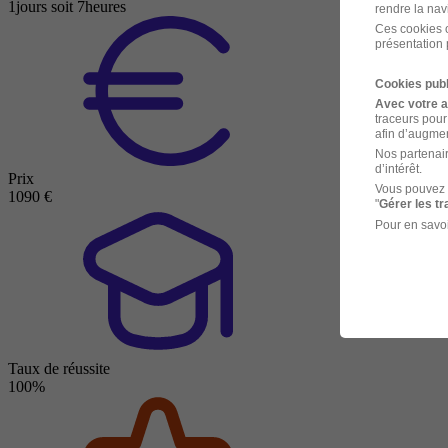
1jours soit 7heures
rendre la nav
Ces cookies o
présentation 
Cookies publ
Avec votre 
traceurs pour
afin d’augmen
Nos partenair
d’intérêt.
Prix
Vous pouvez 
1090 €
"
Gérer les t
Pour en savoi
Taux de réussite
100%