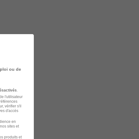
ploi ou de
ésactivés
.
 l'utilisateur
préférences
 vérifier s'il
ves d'accès
udience en
nos sites et
s produits et