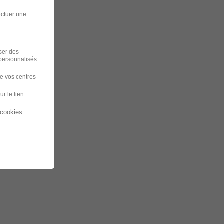
ectuer une
iser des
 personnalisés
de vos centres
ur le lien
 cookies
.