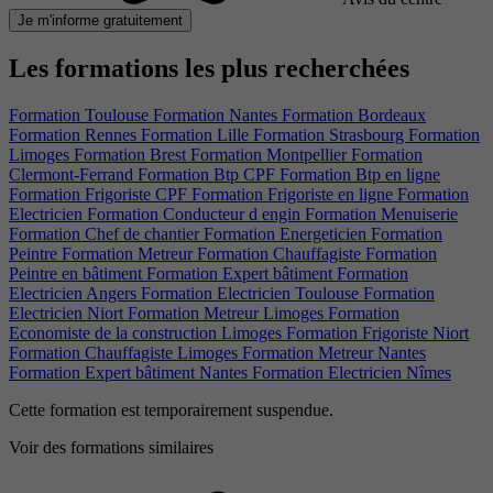
Je m'informe gratuitement
Les formations les plus recherchées
Formation Toulouse
Formation Nantes
Formation Bordeaux
Formation Rennes
Formation Lille
Formation Strasbourg
Formation
Limoges
Formation Brest
Formation Montpellier
Formation
Clermont-Ferrand
Formation Btp CPF
Formation Btp en ligne
Formation Frigoriste CPF
Formation Frigoriste en ligne
Formation
Electricien
Formation Conducteur d engin
Formation Menuiserie
Formation Chef de chantier
Formation Energeticien
Formation
Peintre
Formation Metreur
Formation Chauffagiste
Formation
Peintre en bâtiment
Formation Expert bâtiment
Formation
Electricien Angers
Formation Electricien Toulouse
Formation
Electricien Niort
Formation Metreur Limoges
Formation
Economiste de la construction Limoges
Formation Frigoriste Niort
Formation Chauffagiste Limoges
Formation Metreur Nantes
Formation Expert bâtiment Nantes
Formation Electricien Nîmes
Cette formation est temporairement suspendue.
Voir des formations similaires