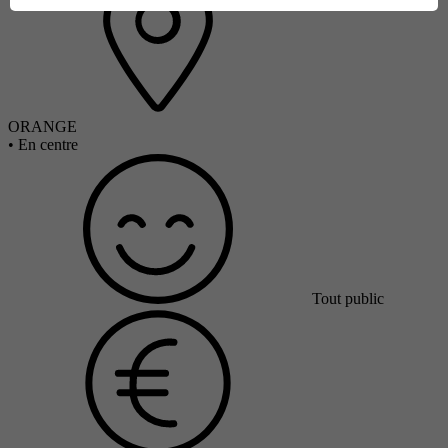
ORANGE
•
En centre
Tout public