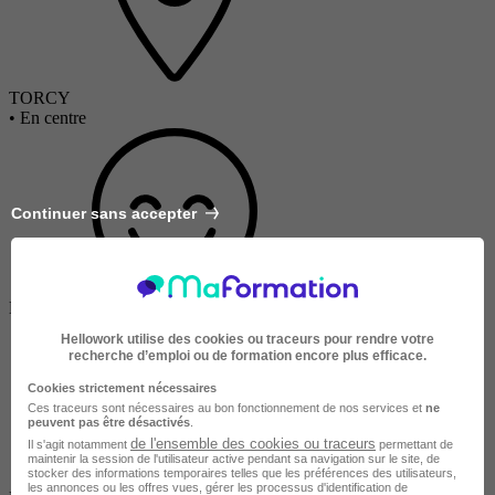
TORCY
•
En centre
Continuer sans accepter
Salarié en poste /
Entreprise
Hellowork utilise des cookies ou traceurs pour rendre votre
recherche d’emploi ou de formation encore plus efficace.
Cookies strictement nécessaires
Ces traceurs sont nécessaires au bon fonctionnement de nos services et
ne
peuvent pas être désactivés
.
de l'ensemble des cookies ou traceurs
Il s'agit notamment
permettant de
maintenir la session de l'utilisateur active pendant sa navigation sur le site, de
stocker des informations temporaires telles que les préférences des utilisateurs,
les annonces ou les offres vues, gérer les processus d'identification de