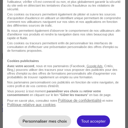
Finançable CPF
l'utilisateur, vérifier s'il est connecté ou non, et plus globalement garantir la sécurité
du site web en détectant les tentatives d'accès frauduleux ou les violations de
sécurité.
1575 €
Ces cookies ou traceurs permettent également de piloter et suivre les sources
d'acquisition d'audience en utilisant un identifiant unique permettant de comprendre
comment nos utilisateurs naviguent sur nos sites et nos applications en fonction
des différentes sources de trafic.
Ils nous permettent également d’observer le comportement de nos utilisateurs afin
d'améliorer nos produits et rendre la navigation dans nos sites beaucoup plus
rapide et fluide.
Ces cookies ou traceurs permettent enfin de personnaliser les interfaces de
consultation et d'effectuer une présentation personnalisée des offres d'emploi ou
de formations proposées.
Je m'informe gratuitement
Cookies publicitaires
Avec votre accord
, nous et nos partenaires (Facebook,
Google Ads
, Critéo,
Bing,) pouvons utiliser des traceurs pour vous proposer des publicités pour des
offres d’emploi ou des offres de formations personnalisés afin d’augmenter vos
probabilités de trouver rapidement un emploi ou une formation.
Nos partenaires personnalisent ces publicités en fonction de votre navigation, de
votre profil et de vos centres d’intérêt.
Vous pouvez à tout moment
paramétrer vos choix
ou
retirer votre
consentement
en cliquant sur le lien "
Gérer les traceurs
" en bas de page.
Politique de confidentialité
Pour en savoir plus, consultez notre
et notre
Attestation d'aptitude à la manipulation des fluides
Politique relative aux cookies
.
frigorigènes cat1
Personnaliser mes choix
Tout accepter