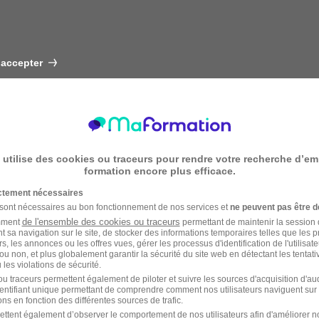
 accepter
 utilise des cookies ou traceurs pour rendre votre recherche d’em
formation encore plus efficace.
ictement nécessaires
 sont nécessaires au bon fonctionnement de nos services et
ne peuvent pas être d
de l'ensemble des cookies ou traceurs
amment
permettant de maintenir la session de
t sa navigation sur le site, de stocker des informations temporaires telles que les 
rs, les annonces ou les offres vues, gérer les processus d'identification de l'utilisateur,
ou non, et plus globalement garantir la sécurité du site web en détectant les tentati
les violations de sécurité.
u traceurs permettent également de piloter et suivre les sources d'acquisition d'a
identifiant unique permettant de comprendre comment nos utilisateurs naviguent sur 
ns en fonction des différentes sources de trafic.
ettent également d’observer le comportement de nos utilisateurs afin d'améliorer no