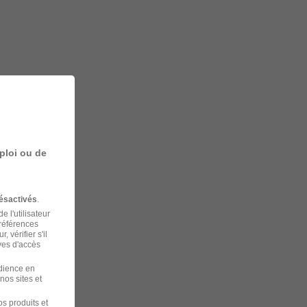
ploi ou de
ésactivés
.
 l'utilisateur
préférences
 vérifier s'il
ves d'accès
udience en
nos sites et
s produits et