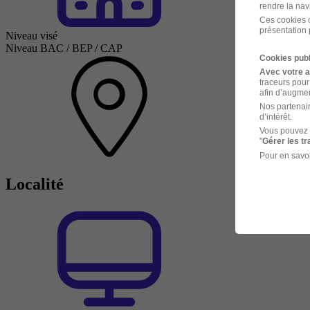
rendre la nav
Ces cookies o
présentation 
Niveau visé
Niveau BAC / BEP / CAP
Cookies publ
Avec votre 
traceurs pour
afin d’augmen
Nos partenair
d’intérêt.
Vous pouvez 
"
Gérer les t
Pour en savoi
Localité