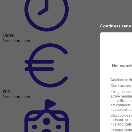
Continuer sans
Durée
Nous contacter
Hellowork
Cookies str
Ces traceurs
Prix
Il s'agit not
Nous contacter
active pendan
des utilisateu
est connecté 
frauduleux ou 
Ces cookies o
utilisant un 
nos applicatio
Ils nous perm