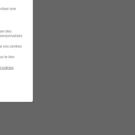
ectuer une
iser des
 personnalisés
de vos centres
ur le lien
 cookies
.