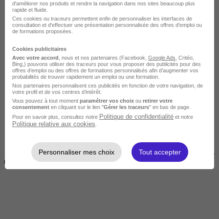
d'améliorer nos produits et rendre la navigation dans nos sites beaucoup plus
rapide et fluide.
Ces cookies ou traceurs permettent enfin de personnaliser les interfaces de
consultation et d'effectuer une présentation personnalisée des offres d'emploi ou
de formations proposées.
Cookies publicitaires
Avec votre accord
, nous et nos partenaires (Facebook,
Google Ads
, Critéo,
Bing,) pouvons utiliser des traceurs pour vous proposer des publicités pour des
offres d’emploi ou des offres de formations personnalisés afin d’augmenter vos
Courte
probabilités de trouver rapidement un emploi ou une formation.
Nos partenaires personnalisent ces publicités en fonction de votre navigation, de
votre profil et de vos centres d’intérêt.
Vous pouvez à tout moment
paramétrer vos choix
ou
retirer votre
consentement
en cliquant sur le lien "
Gérer les traceurs
" en bas de page.
Politique de confidentialité
Pour en savoir plus, consultez notre
et notre
Politique relative aux cookies
.
Personnaliser mes choix
Tout accepter
2 jours à 2 semaines
(14h à 70h)