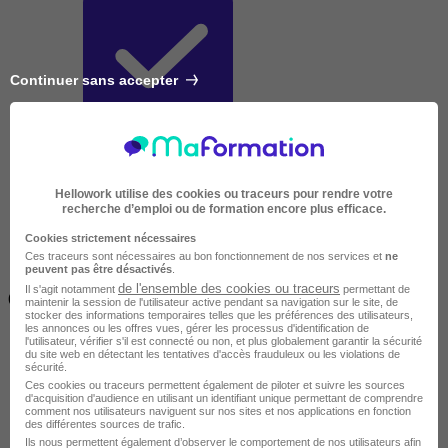
Continuer sans accepter
Très courte
Hellowork utilise des cookies ou traceurs pour rendre votre
recherche d’emploi ou de formation encore plus efficace.
Cookies strictement nécessaires
Ces traceurs sont nécessaires au bon fonctionnement de nos services et
ne
peuvent pas être désactivés
.
Inférieur à 2 jours
de l'ensemble des cookies ou traceurs
Il s'agit notamment
permettant de
(14h)
maintenir la session de l'utilisateur active pendant sa navigation sur le site, de
stocker des informations temporaires telles que les préférences des utilisateurs,
les annonces ou les offres vues, gérer les processus d'identification de
l'utilisateur, vérifier s'il est connecté ou non, et plus globalement garantir la sécurité
du site web en détectant les tentatives d'accès frauduleux ou les violations de
sécurité.
Ces cookies ou traceurs permettent également de piloter et suivre les sources
d'acquisition d'audience en utilisant un identifiant unique permettant de comprendre
comment nos utilisateurs naviguent sur nos sites et nos applications en fonction
des différentes sources de trafic.
Ils nous permettent également d’observer le comportement de nos utilisateurs afin