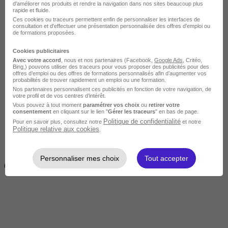
d'améliorer nos produits et rendre la navigation dans nos sites beaucoup plus
rapide et fluide.
Ces cookies ou traceurs permettent enfin de personnaliser les interfaces de
consultation et d'effectuer une présentation personnalisée des offres d'emploi ou
de formations proposées.
Cookies publicitaires
Avec votre accord
, nous et nos partenaires (Facebook,
Google Ads
, Critéo,
Bing,) pouvons utiliser des traceurs pour vous proposer des publicités pour des
offres d’emploi ou des offres de formations personnalisés afin d’augmenter vos
Intermédiaire
probabilités de trouver rapidement un emploi ou une formation.
Nos partenaires personnalisent ces publicités en fonction de votre navigation, de
votre profil et de vos centres d’intérêt.
Vous pouvez à tout moment
paramétrer vos choix
ou
retirer votre
consentement
en cliquant sur le lien "
Gérer les traceurs
" en bas de page.
Politique de confidentialité
Pour en savoir plus, consultez notre
et notre
Politique relative aux cookies
.
2 semaines à 4 mois
Personnaliser mes choix
Tout accepter
( 70h à 560h)