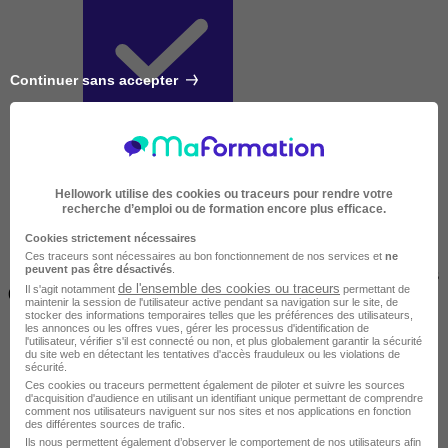
Continuer sans accepter
Courte
Hellowork utilise des cookies ou traceurs pour rendre votre
recherche d’emploi ou de formation encore plus efficace.
Cookies strictement nécessaires
Ces traceurs sont nécessaires au bon fonctionnement de nos services et
ne
peuvent pas être désactivés
.
2 jours à 2 semaines
de l'ensemble des cookies ou traceurs
Il s'agit notamment
permettant de
(14h à 70h)
maintenir la session de l'utilisateur active pendant sa navigation sur le site, de
stocker des informations temporaires telles que les préférences des utilisateurs,
les annonces ou les offres vues, gérer les processus d'identification de
l'utilisateur, vérifier s'il est connecté ou non, et plus globalement garantir la sécurité
du site web en détectant les tentatives d'accès frauduleux ou les violations de
sécurité.
Ces cookies ou traceurs permettent également de piloter et suivre les sources
d'acquisition d'audience en utilisant un identifiant unique permettant de comprendre
comment nos utilisateurs naviguent sur nos sites et nos applications en fonction
des différentes sources de trafic.
Ils nous permettent également d’observer le comportement de nos utilisateurs afin