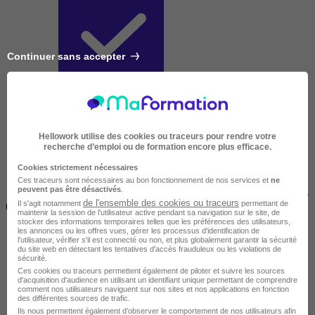
Continuer sans accepter
Courte
Hellowork utilise des cookies ou traceurs pour rendre votre
recherche d’emploi ou de formation encore plus efficace.
Cookies strictement nécessaires
Ces traceurs sont nécessaires au bon fonctionnement de nos services et
ne
peuvent pas être désactivés
.
2 jours à 2 semaines
de l'ensemble des cookies ou traceurs
Il s'agit notamment
permettant de
(14h à 70h)
maintenir la session de l'utilisateur active pendant sa navigation sur le site, de
stocker des informations temporaires telles que les préférences des utilisateurs,
les annonces ou les offres vues, gérer les processus d'identification de
l'utilisateur, vérifier s'il est connecté ou non, et plus globalement garantir la sécurité
du site web en détectant les tentatives d'accès frauduleux ou les violations de
sécurité.
Ces cookies ou traceurs permettent également de piloter et suivre les sources
d'acquisition d'audience en utilisant un identifiant unique permettant de comprendre
comment nos utilisateurs naviguent sur nos sites et nos applications en fonction
des différentes sources de trafic.
Ils nous permettent également d’observer le comportement de nos utilisateurs afin