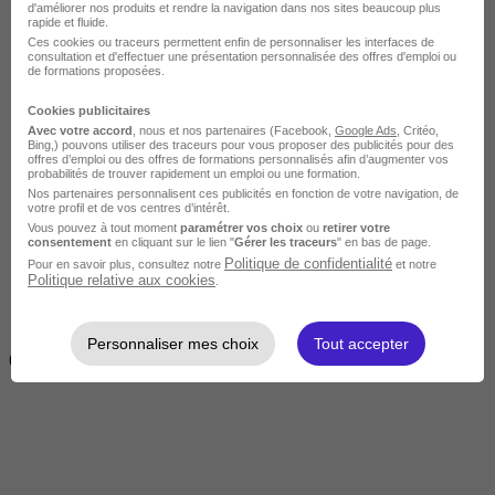
d'améliorer nos produits et rendre la navigation dans nos sites beaucoup plus
rapide et fluide.
Ces cookies ou traceurs permettent enfin de personnaliser les interfaces de
consultation et d'effectuer une présentation personnalisée des offres d'emploi ou
de formations proposées.
Cookies publicitaires
Avec votre accord
, nous et nos partenaires (Facebook,
Google Ads
, Critéo,
Bing,) pouvons utiliser des traceurs pour vous proposer des publicités pour des
offres d’emploi ou des offres de formations personnalisés afin d’augmenter vos
Intermédiaire
probabilités de trouver rapidement un emploi ou une formation.
Nos partenaires personnalisent ces publicités en fonction de votre navigation, de
votre profil et de vos centres d’intérêt.
Vous pouvez à tout moment
paramétrer vos choix
ou
retirer votre
consentement
en cliquant sur le lien "
Gérer les traceurs
" en bas de page.
Politique de confidentialité
Pour en savoir plus, consultez notre
et notre
Politique relative aux cookies
.
2 semaines à 4 mois
Personnaliser mes choix
Tout accepter
( 70h à 560h)