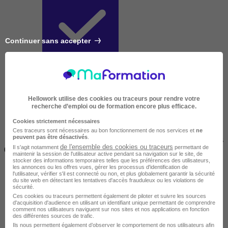
Continuer sans accepter
Courte
Hellowork utilise des cookies ou traceurs pour rendre votre
recherche d’emploi ou de formation encore plus efficace.
Cookies strictement nécessaires
Ces traceurs sont nécessaires au bon fonctionnement de nos services et
ne
peuvent pas être désactivés
.
2 jours à 2 semaines
de l'ensemble des cookies ou traceurs
Il s'agit notamment
permettant de
(14h à 70h)
maintenir la session de l'utilisateur active pendant sa navigation sur le site, de
stocker des informations temporaires telles que les préférences des utilisateurs,
les annonces ou les offres vues, gérer les processus d'identification de
l'utilisateur, vérifier s'il est connecté ou non, et plus globalement garantir la sécurité
du site web en détectant les tentatives d'accès frauduleux ou les violations de
sécurité.
Ces cookies ou traceurs permettent également de piloter et suivre les sources
d'acquisition d'audience en utilisant un identifiant unique permettant de comprendre
comment nos utilisateurs naviguent sur nos sites et nos applications en fonction
des différentes sources de trafic.
Ils nous permettent également d’observer le comportement de nos utilisateurs afin