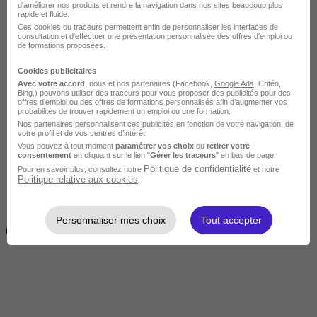
d'améliorer nos produits et rendre la navigation dans nos sites beaucoup plus
rapide et fluide.
Ces cookies ou traceurs permettent enfin de personnaliser les interfaces de
consultation et d'effectuer une présentation personnalisée des offres d'emploi ou
de formations proposées.
Cookies publicitaires
Avec votre accord
, nous et nos partenaires (Facebook,
Google Ads
, Critéo,
Bing,) pouvons utiliser des traceurs pour vous proposer des publicités pour des
offres d’emploi ou des offres de formations personnalisés afin d’augmenter vos
Intermédiaire
probabilités de trouver rapidement un emploi ou une formation.
Nos partenaires personnalisent ces publicités en fonction de votre navigation, de
votre profil et de vos centres d’intérêt.
Vous pouvez à tout moment
paramétrer vos choix
ou
retirer votre
consentement
en cliquant sur le lien "
Gérer les traceurs
" en bas de page.
Politique de confidentialité
Pour en savoir plus, consultez notre
et notre
Politique relative aux cookies
.
2 semaines à 4 mois
Personnaliser mes choix
Tout accepter
( 70h à 560h)