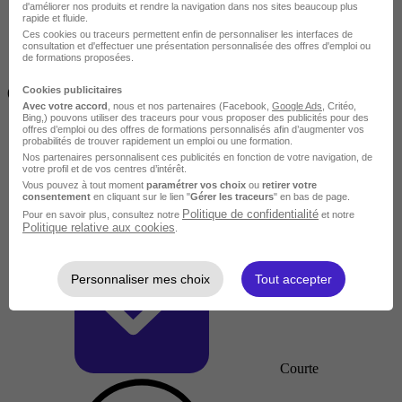
d'améliorer nos produits et rendre la navigation dans nos sites beaucoup plus
rapide et fluide.
Ces cookies ou traceurs permettent enfin de personnaliser les interfaces de
consultation et d'effectuer une présentation personnalisée des offres d'emploi ou
de formations proposées.
Inférieur à 2 jours
Cookies publicitaires
(14h)
Avec votre accord
, nous et nos partenaires (Facebook,
Google Ads
, Critéo,
Bing,) pouvons utiliser des traceurs pour vous proposer des publicités pour des
offres d’emploi ou des offres de formations personnalisés afin d’augmenter vos
probabilités de trouver rapidement un emploi ou une formation.
Nos partenaires personnalisent ces publicités en fonction de votre navigation, de
votre profil et de vos centres d’intérêt.
Vous pouvez à tout moment
paramétrer vos choix
ou
retirer votre
consentement
en cliquant sur le lien "
Gérer les traceurs
" en bas de page.
Politique de confidentialité
Pour en savoir plus, consultez notre
et notre
Politique relative aux cookies
.
Personnaliser mes choix
Tout accepter
Courte