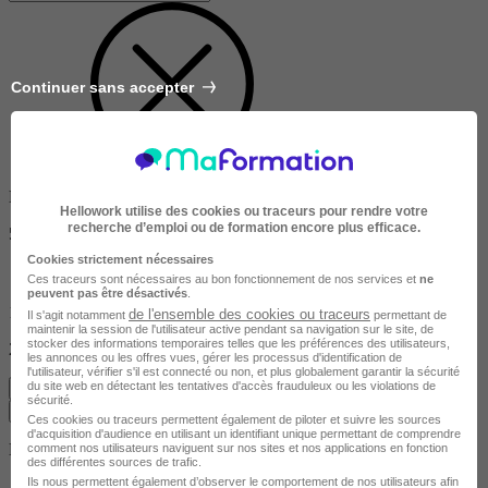
Continuer sans accepter
Dans un rayon de
Hellowork utilise des cookies ou traceurs pour rendre votre
recherche d’emploi ou de formation encore plus efficace.
50km
Cookies strictement nécessaires
Ces traceurs sont nécessaires au bon fonctionnement de nos services et
ne
peuvent pas être désactivés
.
10km
de l'ensemble des cookies ou traceurs
Il s'agit notamment
permettant de
maintenir la session de l'utilisateur active pendant sa navigation sur le site, de
stocker des informations temporaires telles que les préférences des utilisateurs,
200km
les annonces ou les offres vues, gérer les processus d'identification de
l'utilisateur, vérifier s'il est connecté ou non, et plus globalement garantir la sécurité
du site web en détectant les tentatives d'accès frauduleux ou les violations de
Effacer
sécurité.
Valider
Ces cookies ou traceurs permettent également de piloter et suivre les sources
d'acquisition d'audience en utilisant un identifiant unique permettant de comprendre
Durée de la formation
comment nos utilisateurs naviguent sur nos sites et nos applications en fonction
des différentes sources de trafic.
Ils nous permettent également d’observer le comportement de nos utilisateurs afin