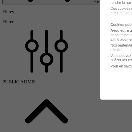
Fermer
rendre la nav
Ces cookies o
Filtres
présentation 
Filtrer
Cookies publ
Avec votre 
traceurs pour
afin d’augmen
Nos partenair
d’intérêt.
Vous pouvez 
"
Gérer les t
Pour en savoi
PUBLIC ADMIS