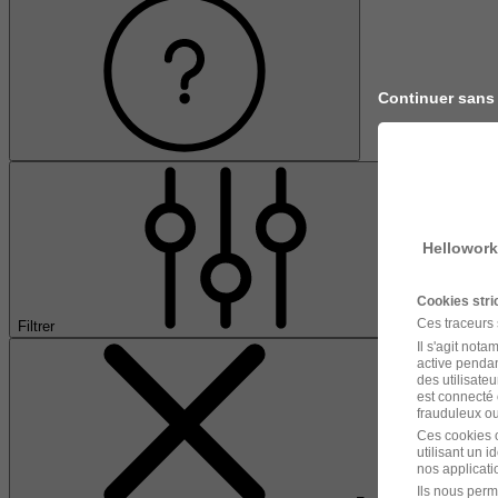
Continuer sans
Hellowork
Cookies str
Ces traceurs
Filtrer
Il s'agit not
active pendan
des utilisateu
est connecté 
frauduleux ou 
Ces cookies o
utilisant un 
nos applicatio
Ils nous perm