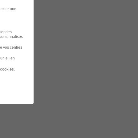
ectuer une
iser des
 personnalisés
de vos centres
ur le lien
 cookies
.