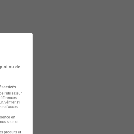
ploi ou de
ésactivés
.
 l'utilisateur
préférences
 vérifier s'il
ves d'accès
udience en
nos sites et
s produits et