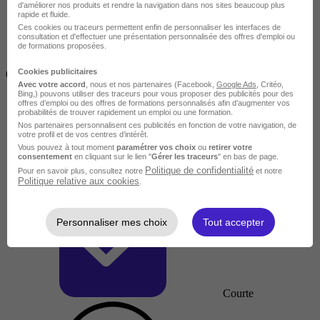
d'améliorer nos produits et rendre la navigation dans nos sites beaucoup plus
rapide et fluide.
Ces cookies ou traceurs permettent enfin de personnaliser les interfaces de
consultation et d'effectuer une présentation personnalisée des offres d'emploi ou
de formations proposées.
Inférieur à 2 jours
Cookies publicitaires
(14h)
Avec votre accord
, nous et nos partenaires (Facebook,
Google Ads
, Critéo,
Bing,) pouvons utiliser des traceurs pour vous proposer des publicités pour des
offres d’emploi ou des offres de formations personnalisés afin d’augmenter vos
probabilités de trouver rapidement un emploi ou une formation.
Nos partenaires personnalisent ces publicités en fonction de votre navigation, de
votre profil et de vos centres d’intérêt.
Vous pouvez à tout moment
paramétrer vos choix
ou
retirer votre
consentement
en cliquant sur le lien "
Gérer les traceurs
" en bas de page.
Politique de confidentialité
Pour en savoir plus, consultez notre
et notre
Politique relative aux cookies
.
Personnaliser mes choix
Tout accepter
Courte