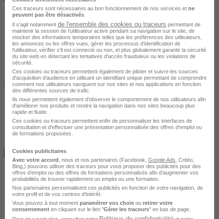
Ces traceurs sont nécessaires au bon fonctionnement de nos services et
ne
peuvent pas être désactivés
.
de l'ensemble des cookies ou traceurs
Il s'agit notamment
permettant de
maintenir la session de l'utilisateur active pendant sa navigation sur le site, de
stocker des informations temporaires telles que les préférences des utilisateurs,
les annonces ou les offres vues, gérer les processus d'identification de
l'utilisateur, vérifier s'il est connecté ou non, et plus globalement garantir la sécurité
du site web en détectant les tentatives d'accès frauduleux ou les violations de
sécurité.
Ces cookies ou traceurs permettent également de piloter et suivre les sources
d'acquisition d'audience en utilisant un identifiant unique permettant de comprendre
Non finançable CPF
comment nos utilisateurs naviguent sur nos sites et nos applications en fonction
des différentes sources de trafic.
Ils nous permettent également d’observer le comportement de nos utilisateurs afin
d'améliorer nos produits et rendre la navigation dans nos sites beaucoup plus
rapide et fluide.
Ces cookies ou traceurs permettent enfin de personnaliser les interfaces de
consultation et d'effectuer une présentation personnalisée des offres d'emploi ou
de formations proposées.
Cookies publicitaires
Je m'informe gratuitement
Avec votre accord
, nous et nos partenaires (Facebook,
Google Ads
, Critéo,
Bing,) pouvons utiliser des traceurs pour vous proposer des publicités pour des
offres d’emploi ou des offres de formations personnalisés afin d’augmenter vos
probabilités de trouver rapidement un emploi ou une formation.
Nos partenaires personnalisent ces publicités en fonction de votre navigation, de
votre profil et de vos centres d’intérêt.
Vous pouvez à tout moment
paramétrer vos choix
ou
retirer votre
consentement
en cliquant sur le lien "
Gérer les traceurs
" en bas de page.
Politique de confidentialité
Pour en savoir plus, consultez notre
et notre