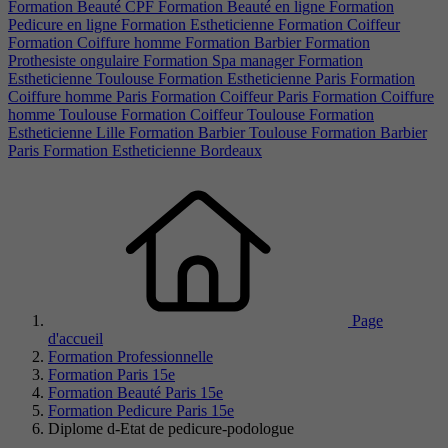
Formation Beauté CPF
Formation Beauté en ligne
Formation
Pedicure en ligne
Formation Estheticienne
Formation Coiffeur
Formation Coiffure homme
Formation Barbier
Formation
Prothesiste ongulaire
Formation Spa manager
Formation
Estheticienne Toulouse
Formation Estheticienne Paris
Formation
Coiffure homme Paris
Formation Coiffeur Paris
Formation Coiffure
homme Toulouse
Formation Coiffeur Toulouse
Formation
Estheticienne Lille
Formation Barbier Toulouse
Formation Barbier
Paris
Formation Estheticienne Bordeaux
Page
d'accueil
Formation Professionnelle
Formation Paris 15e
Formation Beauté Paris 15e
Formation Pedicure Paris 15e
Diplome d-Etat de pedicure-podologue