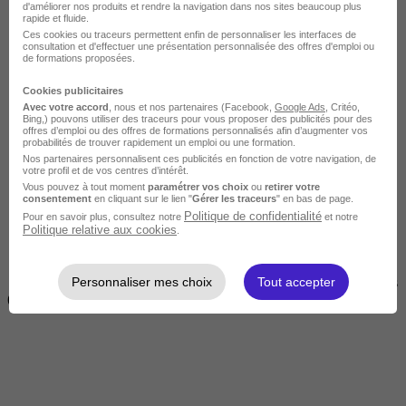
d'améliorer nos produits et rendre la navigation dans nos sites beaucoup plus
rapide et fluide.
Ces cookies ou traceurs permettent enfin de personnaliser les interfaces de
consultation et d'effectuer une présentation personnalisée des offres d'emploi ou
de formations proposées.
Cookies publicitaires
Avec votre accord
, nous et nos partenaires (Facebook,
Google Ads
, Critéo,
Bing,) pouvons utiliser des traceurs pour vous proposer des publicités pour des
offres d’emploi ou des offres de formations personnalisés afin d’augmenter vos
Courte
probabilités de trouver rapidement un emploi ou une formation.
Nos partenaires personnalisent ces publicités en fonction de votre navigation, de
votre profil et de vos centres d’intérêt.
Vous pouvez à tout moment
paramétrer vos choix
ou
retirer votre
consentement
en cliquant sur le lien "
Gérer les traceurs
" en bas de page.
Politique de confidentialité
Pour en savoir plus, consultez notre
et notre
Politique relative aux cookies
.
Personnaliser mes choix
Tout accepter
2 jours à 2 semaines
(14h à 70h)