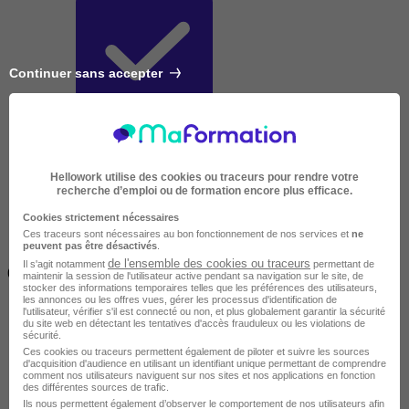
Continuer sans accepter
Très courte
Hellowork utilise des cookies ou traceurs pour rendre votre
recherche d’emploi ou de formation encore plus efficace.
Cookies strictement nécessaires
Ces traceurs sont nécessaires au bon fonctionnement de nos services et
ne
peuvent pas être désactivés
.
Inférieur à 2 jours
de l'ensemble des cookies ou traceurs
Il s'agit notamment
permettant de
(14h)
maintenir la session de l'utilisateur active pendant sa navigation sur le site, de
stocker des informations temporaires telles que les préférences des utilisateurs,
les annonces ou les offres vues, gérer les processus d'identification de
l'utilisateur, vérifier s'il est connecté ou non, et plus globalement garantir la sécurité
du site web en détectant les tentatives d'accès frauduleux ou les violations de
sécurité.
Ces cookies ou traceurs permettent également de piloter et suivre les sources
d'acquisition d'audience en utilisant un identifiant unique permettant de comprendre
comment nos utilisateurs naviguent sur nos sites et nos applications en fonction
des différentes sources de trafic.
Ils nous permettent également d’observer le comportement de nos utilisateurs afin