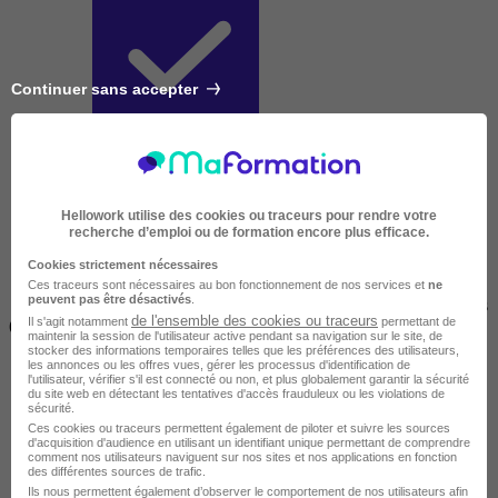
Continuer sans accepter
Courte
Hellowork utilise des cookies ou traceurs pour rendre votre
recherche d’emploi ou de formation encore plus efficace.
Cookies strictement nécessaires
Ces traceurs sont nécessaires au bon fonctionnement de nos services et
ne
peuvent pas être désactivés
.
2 jours à 2 semaines
de l'ensemble des cookies ou traceurs
Il s'agit notamment
permettant de
(14h à 70h)
maintenir la session de l'utilisateur active pendant sa navigation sur le site, de
stocker des informations temporaires telles que les préférences des utilisateurs,
les annonces ou les offres vues, gérer les processus d'identification de
l'utilisateur, vérifier s'il est connecté ou non, et plus globalement garantir la sécurité
du site web en détectant les tentatives d'accès frauduleux ou les violations de
sécurité.
Ces cookies ou traceurs permettent également de piloter et suivre les sources
d'acquisition d'audience en utilisant un identifiant unique permettant de comprendre
comment nos utilisateurs naviguent sur nos sites et nos applications en fonction
des différentes sources de trafic.
Ils nous permettent également d’observer le comportement de nos utilisateurs afin