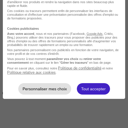
d'améliorer nos produits et rendre la navigation dans nos sites beaucoup plus
rapide et fluide.
Ces cookies ou traceurs permettent enfin de personnaliser les interfaces de
consultation et d'effectuer une présentation personnalisée des offres d'emploi ou
de formations proposées.
Cookies publicitaires
Avec votre accord
, nous et nos partenaires (Facebook,
Google Ads
, Critéo,
Bing,) pouvons utiliser des traceurs pour vous proposer des publicités pour des
offres d’emploi ou des offres de formations personnalisés afin d’augmenter vos
Intermédiaire
probabilités de trouver rapidement un emploi ou une formation.
Nos partenaires personnalisent ces publicités en fonction de votre navigation, de
votre profil et de vos centres d’intérêt.
Vous pouvez à tout moment
paramétrer vos choix
ou
retirer votre
consentement
en cliquant sur le lien "
Gérer les traceurs
" en bas de page.
Politique de confidentialité
Pour en savoir plus, consultez notre
et notre
Politique relative aux cookies
.
2 semaines à 4 mois
Personnaliser mes choix
Tout accepter
( 70h à 560h)