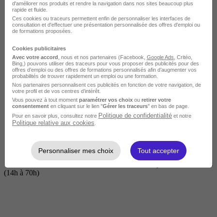
d'améliorer nos produits et rendre la navigation dans nos sites beaucoup plus
rapide et fluide.
Ces cookies ou traceurs permettent enfin de personnaliser les interfaces de
consultation et d'effectuer une présentation personnalisée des offres d'emploi ou
de formations proposées.
Cookies publicitaires
Avec votre accord
, nous et nos partenaires (Facebook,
Google Ads
, Critéo,
Bing,) pouvons utiliser des traceurs pour vous proposer des publicités pour des
offres d’emploi ou des offres de formations personnalisés afin d’augmenter vos
probabilités de trouver rapidement un emploi ou une formation.
Nos partenaires personnalisent ces publicités en fonction de votre navigation, de
Courte
votre profil et de vos centres d’intérêt.
Vous pouvez à tout moment
paramétrer vos choix
ou
retirer votre
consentement
en cliquant sur le lien "
Gérer les traceurs
" en bas de page.
Politique de confidentialité
Pour en savoir plus, consultez notre
et notre
Politique relative aux cookies
.
Personnaliser mes choix
Tout accepter
2 jours à 2 semaines
(14h à 70h)