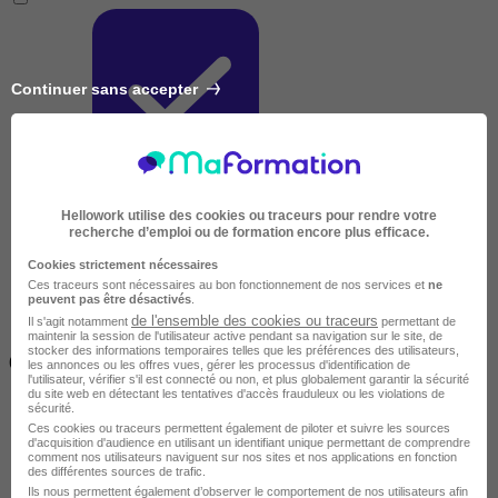
Continuer sans accepter
Très courte
Hellowork utilise des cookies ou traceurs pour rendre votre
recherche d’emploi ou de formation encore plus efficace.
Cookies strictement nécessaires
Ces traceurs sont nécessaires au bon fonctionnement de nos services et
ne
peuvent pas être désactivés
.
de l'ensemble des cookies ou traceurs
Il s'agit notamment
permettant de
maintenir la session de l'utilisateur active pendant sa navigation sur le site, de
Inférieur à 2 jours
stocker des informations temporaires telles que les préférences des utilisateurs,
(14h)
les annonces ou les offres vues, gérer les processus d'identification de
l'utilisateur, vérifier s'il est connecté ou non, et plus globalement garantir la sécurité
du site web en détectant les tentatives d'accès frauduleux ou les violations de
sécurité.
Ces cookies ou traceurs permettent également de piloter et suivre les sources
d'acquisition d'audience en utilisant un identifiant unique permettant de comprendre
comment nos utilisateurs naviguent sur nos sites et nos applications en fonction
des différentes sources de trafic.
Ils nous permettent également d’observer le comportement de nos utilisateurs afin