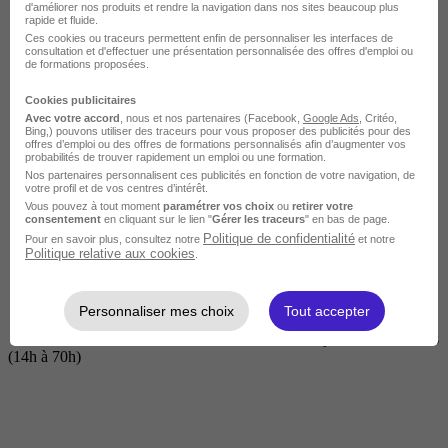
d'améliorer nos produits et rendre la navigation dans nos sites beaucoup plus
rapide et fluide.
Ces cookies ou traceurs permettent enfin de personnaliser les interfaces de
consultation et d'effectuer une présentation personnalisée des offres d'emploi ou
de formations proposées.
Cookies publicitaires
Avec votre accord
, nous et nos partenaires (Facebook,
Google Ads
, Critéo,
Bing,) pouvons utiliser des traceurs pour vous proposer des publicités pour des
offres d’emploi ou des offres de formations personnalisés afin d’augmenter vos
probabilités de trouver rapidement un emploi ou une formation.
Nos partenaires personnalisent ces publicités en fonction de votre navigation, de
Courte
votre profil et de vos centres d’intérêt.
Vous pouvez à tout moment
paramétrer vos choix
ou
retirer votre
consentement
en cliquant sur le lien "
Gérer les traceurs
" en bas de page.
Politique de confidentialité
Pour en savoir plus, consultez notre
et notre
Politique relative aux cookies
.
Personnaliser mes choix
Tout accepter
2 jours à 2 semaines
(14h à 70h)