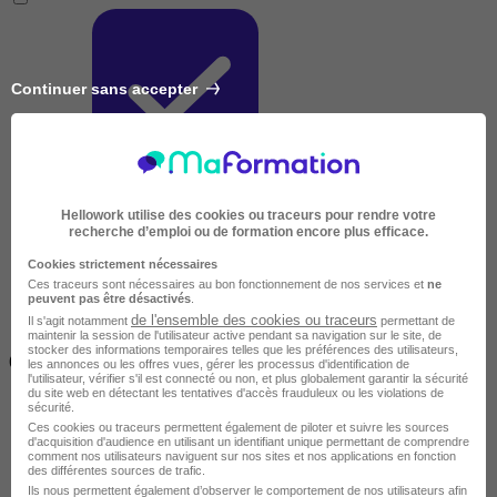
Continuer sans accepter
Très courte
Hellowork utilise des cookies ou traceurs pour rendre votre
recherche d’emploi ou de formation encore plus efficace.
Cookies strictement nécessaires
Ces traceurs sont nécessaires au bon fonctionnement de nos services et
ne
peuvent pas être désactivés
.
de l'ensemble des cookies ou traceurs
Il s'agit notamment
permettant de
maintenir la session de l'utilisateur active pendant sa navigation sur le site, de
Inférieur à 2 jours
stocker des informations temporaires telles que les préférences des utilisateurs,
(14h)
les annonces ou les offres vues, gérer les processus d'identification de
l'utilisateur, vérifier s'il est connecté ou non, et plus globalement garantir la sécurité
du site web en détectant les tentatives d'accès frauduleux ou les violations de
sécurité.
Ces cookies ou traceurs permettent également de piloter et suivre les sources
d'acquisition d'audience en utilisant un identifiant unique permettant de comprendre
comment nos utilisateurs naviguent sur nos sites et nos applications en fonction
des différentes sources de trafic.
Ils nous permettent également d’observer le comportement de nos utilisateurs afin