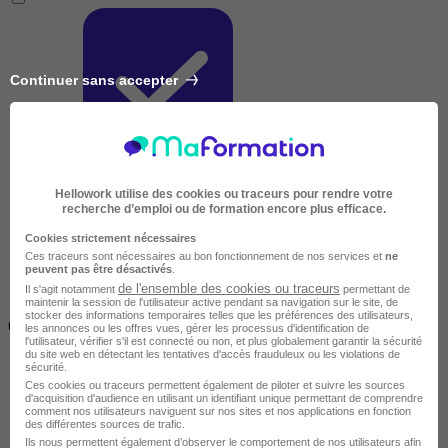
Continuer sans accepter
Très courte
Hellowork utilise des cookies ou traceurs pour rendre votre
recherche d’emploi ou de formation encore plus efficace.
Cookies strictement nécessaires
Ces traceurs sont nécessaires au bon fonctionnement de nos services et
ne
peuvent pas être désactivés
.
de l'ensemble des cookies ou traceurs
Il s'agit notamment
permettant de
maintenir la session de l'utilisateur active pendant sa navigation sur le site, de
Inférieur à 2 jours
stocker des informations temporaires telles que les préférences des utilisateurs,
(14h)
les annonces ou les offres vues, gérer les processus d'identification de
l'utilisateur, vérifier s'il est connecté ou non, et plus globalement garantir la sécurité
du site web en détectant les tentatives d'accès frauduleux ou les violations de
sécurité.
Ces cookies ou traceurs permettent également de piloter et suivre les sources
d'acquisition d'audience en utilisant un identifiant unique permettant de comprendre
comment nos utilisateurs naviguent sur nos sites et nos applications en fonction
des différentes sources de trafic.
Ils nous permettent également d’observer le comportement de nos utilisateurs afin