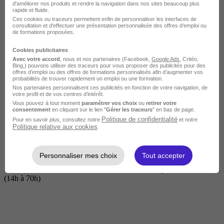
d'améliorer nos produits et rendre la navigation dans nos sites beaucoup plus
rapide et fluide.
Ces cookies ou traceurs permettent enfin de personnaliser les interfaces de
consultation et d'effectuer une présentation personnalisée des offres d'emploi ou
de formations proposées.
Cookies publicitaires
Avec votre accord
, nous et nos partenaires (Facebook,
Google Ads
, Critéo,
Bing,) pouvons utiliser des traceurs pour vous proposer des publicités pour des
offres d’emploi ou des offres de formations personnalisés afin d’augmenter vos
probabilités de trouver rapidement un emploi ou une formation.
Nos partenaires personnalisent ces publicités en fonction de votre navigation, de
Courte
votre profil et de vos centres d’intérêt.
Vous pouvez à tout moment
paramétrer vos choix
ou
retirer votre
consentement
en cliquant sur le lien "
Gérer les traceurs
" en bas de page.
Politique de confidentialité
Pour en savoir plus, consultez notre
et notre
Politique relative aux cookies
.
Personnaliser mes choix
Tout accepter
2 jours à 2 semaines
(14h à 70h)