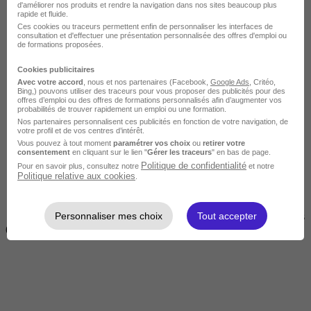
d'améliorer nos produits et rendre la navigation dans nos sites beaucoup plus
rapide et fluide.
Ces cookies ou traceurs permettent enfin de personnaliser les interfaces de
consultation et d'effectuer une présentation personnalisée des offres d'emploi ou
de formations proposées.
Cookies publicitaires
Avec votre accord
, nous et nos partenaires (Facebook,
Google Ads
, Critéo,
Bing,) pouvons utiliser des traceurs pour vous proposer des publicités pour des
offres d’emploi ou des offres de formations personnalisés afin d’augmenter vos
Courte
probabilités de trouver rapidement un emploi ou une formation.
Nos partenaires personnalisent ces publicités en fonction de votre navigation, de
votre profil et de vos centres d’intérêt.
Vous pouvez à tout moment
paramétrer vos choix
ou
retirer votre
consentement
en cliquant sur le lien "
Gérer les traceurs
" en bas de page.
Politique de confidentialité
Pour en savoir plus, consultez notre
et notre
Politique relative aux cookies
.
Personnaliser mes choix
Tout accepter
2 jours à 2 semaines
(14h à 70h)