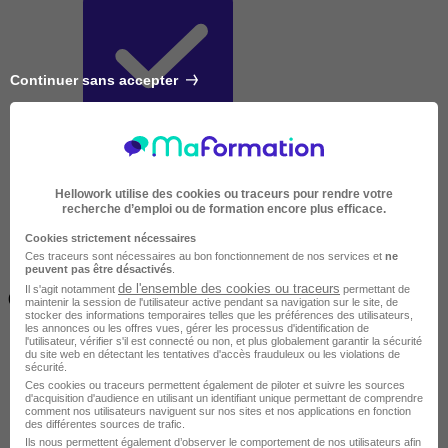
Continuer sans accepter
Très courte
Hellowork utilise des cookies ou traceurs pour rendre votre
recherche d’emploi ou de formation encore plus efficace.
Cookies strictement nécessaires
Ces traceurs sont nécessaires au bon fonctionnement de nos services et
ne
peuvent pas être désactivés
.
Inférieur à 2 jours
de l'ensemble des cookies ou traceurs
Il s'agit notamment
permettant de
(14h)
maintenir la session de l'utilisateur active pendant sa navigation sur le site, de
stocker des informations temporaires telles que les préférences des utilisateurs,
les annonces ou les offres vues, gérer les processus d'identification de
l'utilisateur, vérifier s'il est connecté ou non, et plus globalement garantir la sécurité
du site web en détectant les tentatives d'accès frauduleux ou les violations de
sécurité.
Ces cookies ou traceurs permettent également de piloter et suivre les sources
d'acquisition d'audience en utilisant un identifiant unique permettant de comprendre
comment nos utilisateurs naviguent sur nos sites et nos applications en fonction
des différentes sources de trafic.
Ils nous permettent également d’observer le comportement de nos utilisateurs afin